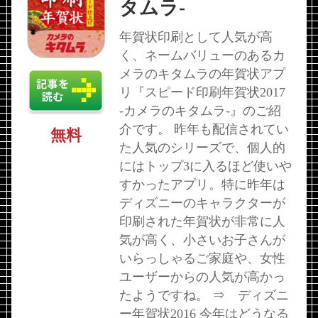
タムラ-
年賀状印刷として人気が高
く、ネームバリューのあるカ
メラのキタムラの年賀状アプ
リ『スピード印刷年賀状2017
-カメラのキタムラ-』のご紹
介です。 昨年も配信されてい
無料
た人気のシリーズで、個人的
にはトップ3に入るほど使いや
すかったアプリ。特に昨年は
ディズニーのキャラクターが
印刷された年賀状が非常に人
気が高く、小さいお子さんが
いらっしゃるご家庭や、女性
ユーザーからの人気が高かっ
たようですね。 ⇒ ディズニ
ー年賀状2016 今年はどうなる