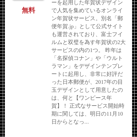
ーを起用した年賀状デザイン
無料
で人気を集めているオンライ
ン年賀状サービス。別名「郵
便年賀.jp」として公式サイト
も運営されており、富士フイ
ルムと双璧を為す年賀状の2大
サービスの内の1つ。 昨年は
「名探偵コナン」や「ウルト
ラマン」をデザインテンプレ
ートに起用し、非常に好評だ
った日本郵便が、2017年の目
玉デザインとして用意したの
は、何と【ワンピース年
賀】！ 正式なサービス開始時
期に関しては、明日の11月10
日からとなっ...