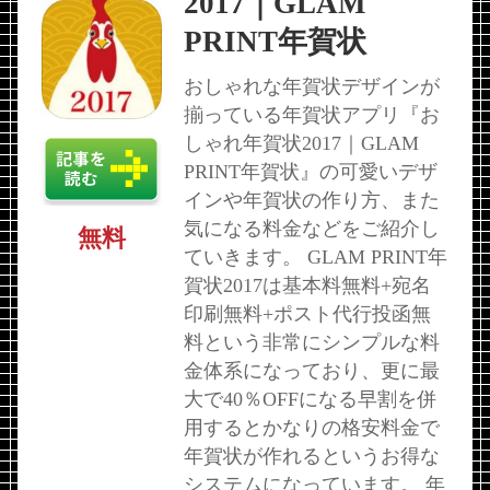
2017｜GLAM
PRINT年賀状
おしゃれな年賀状デザインが
揃っている年賀状アプリ『お
しゃれ年賀状2017｜GLAM
PRINT年賀状』の可愛いデザ
インや年賀状の作り方、また
気になる料金などをご紹介し
無料
ていきます。 GLAM PRINT年
賀状2017は基本料無料+宛名
印刷無料+ポスト代行投函無
料という非常にシンプルな料
金体系になっており、更に最
大で40％OFFになる早割を併
用するとかなりの格安料金で
年賀状が作れるというお得な
システムになっています。 年