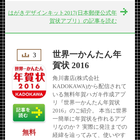
はがきデザインキット2017(日本郵便公式年
賀状アプリ）の記事を読む
世界一かんたん年
3
賀状 2016
角川書店(株式会社
KADOKAWA)から配信されて
いる無料年賀ハガキ作成アプ
リ『世界一かんたん年賀状
2016』のご紹介。 本当に世界
一簡単に年賀状を作れるアプ
リなのか？ 実際に発注までの
無料
経緯を辿ってみて、使いやす