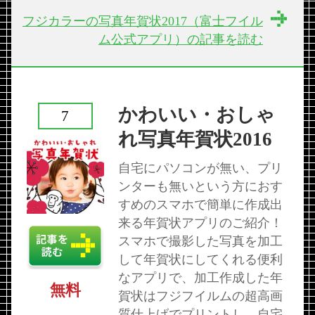
フジカラーの写真年賀状2017（富士フイル
ム公式アプリ）の記事を読む
かわいい・おしゃ
7
れ写真年賀状2016
自宅にパソコンが無い、プリ
ンターも無いという方におす
すめのスマホで簡単に作成出
来る年賀状アプリのご紹介！
スマホで撮影した写真を加工
して年賀状にしてくれる便利
なアプリで、加工作成した年
無料
賀状はフジフイルムの超高画
質仕上げでプリントし、自宅