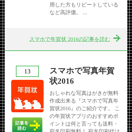
用した方もリピートしている
など高評価。 ...
スマホで年賀状 2016の記事を読む
スマホで写真年賀
13
状2016
おしゃれな写真はがきが無料
作成出来る『スマホで写真年
賀状2016』のご紹介です。 こ
の年賀状アプリのおすすめポ
イントは何と言っても送料・
宛名印刷無料！ 宛名印刷代は