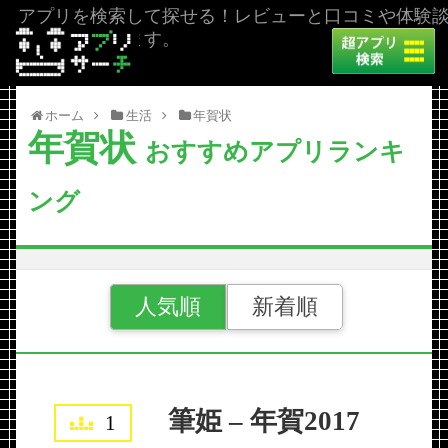
アプリを検索して探せる！レビューと口コミや体験
を掲載しています。
ホーム
生活
年賀状
年賀状
おすすめアプリランキ
ング
人気順
新着順
筆姫 – 年賀2017
1