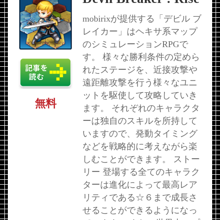
mobirixが提供する「デビル ブ
レイカー」はヘキサ系マップ
のシミュレーションRPGで
す。 様々な勝利条件の定めら
れたステージを、近接攻撃や
遠距離攻撃を行う様々なユニ
ットを駆使して攻略していき
無料
ます。 それぞれのキャラクタ
ーは独自のスキルを所持して
いますので、発動タイミング
などを戦略的に考えながら楽
しむことができます。 ストー
リー 登場する全てのキャラク
ターは進化によって最高レア
リティである☆６まで成長さ
せることができるようになっ