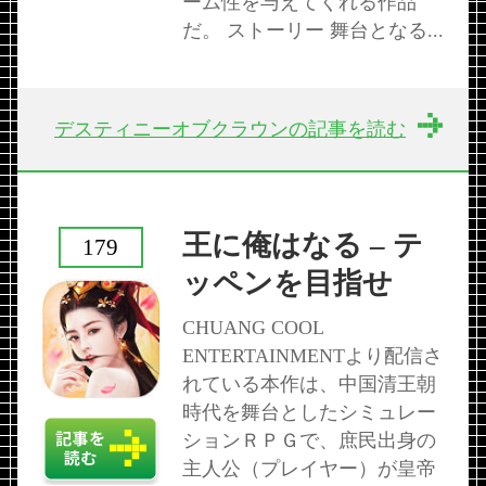
ーム性を与えてくれる作品
だ。 ストーリー 舞台となる...
デスティニーオブクラウンの記事を読む
王に俺はなる – テ
179
ッペンを目指せ
CHUANG COOL
ENTERTAINMENTより配信さ
れている本作は、中国清王朝
時代を舞台としたシミュレー
ションＲＰＧで、庶民出身の
主人公（プレイヤー）が皇帝