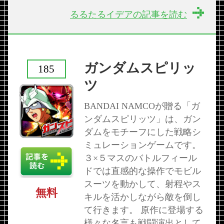
るるたるイデアの記事を読む
ガンダムスピリッ
185
ツ
BANDAI NAMCOが贈る「ガ
ンダムスピリッツ」は、ガン
ダムをモチーフにした戦略シ
ミュレーションゲームです。
３×５マスのバトルフィール
ドでは直感的な操作でモビル
スーツを動かして、射程やス
無料
キルを活かしながら敵を倒し
て行きます。 原作に登場する
様々な名言も戦闘演出として