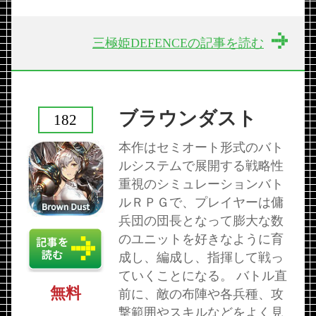
三極姫DEFENCEの記事を読む
ブラウンダスト
182
本作はセミオート形式のバト
ルシステムで展開する戦略性
重視のシミュレーションバト
ルＲＰＧで、プレイヤーは傭
兵団の団長となって膨大な数
のユニットを好きなように育
成し、編成し、指揮して戦っ
ていくことになる。 バトル直
無料
前に、敵の布陣や各兵種、攻
撃範囲やスキルなどをよく見