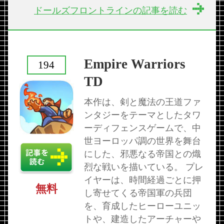
ドールズフロントラインの記事を読む
Empire Warriors
194
TD
本作は、剣と魔法の王道ファ
ンタジーをテーマとしたタワ
ーディフェンスゲームで、中
世ヨーロッパ調の世界を舞台
にした、邪悪なる帝国との熾
烈な戦いを描いている。 プレ
イヤーは、時間経過ごとに押
無料
し寄せてくる帝国軍の兵団
を、育成したヒーローユニッ
トや、建造したアーチャーや