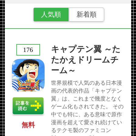
人気順
新着順
キャプテン翼 ～た
176
たかえドリームチ
ーム～
世界規模で人気のある日本漫
画の代表的作品「キャプテン
翼」は、これまで幾度となく
ゲーム化もされてきた。 その
中でも特に、ある意味で原作
漫画を超えて愛され続けてい
無料
るテクモ製のファミコン