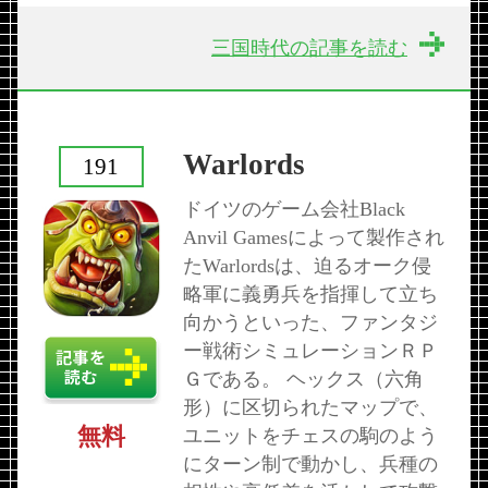
三国時代の記事を読む
Warlords
191
ドイツのゲーム会社Black
Anvil Gamesによって製作され
たWarlordsは、迫るオーク侵
略軍に義勇兵を指揮して立ち
向かうといった、ファンタジ
ー戦術シミュレーションＲＰ
Ｇである。 ヘックス（六角
形）に区切られたマップで、
無料
ユニットをチェスの駒のよう
にターン制で動かし、兵種の