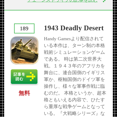
チェーンストライクの記事を読む
1943 Deadly Desert
189
Handy Gamesより配信されて
いる本作は、ターン制の本格
戦術シミュレーションゲーム
である。 時は第二次世界大
戦。１９４３年のアフリカを
舞台に、連合国側のイギリス
軍か、枢軸国側のドイツ軍を
操作し、様々な軍事作戦に臨
無料
むのだ。 本格というか、超本
格ともいえる内容で、ひたす
ら重厚な戦争ゲームとなって
いる。『大戦略シリーズ』な