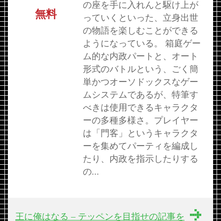
の座を手に入れんと駆け上が
無料
っていくといった、立身出世
の物語を楽しむことができる
ようになっている。 箱庭ゲー
ム的な内政パートと、オート
形式のバトルという、ごく簡
単かつオーソドックスなゲー
ムシステムであるが、特筆す
べきは使用できるキャラクタ
ーの多種多様さ。プレイヤー
は「門客」というキャラクタ
ーを集めてパーティを編成し
たり、内政を指示したりする
の...
王に俺はなる – テッペンを目指せの記事を