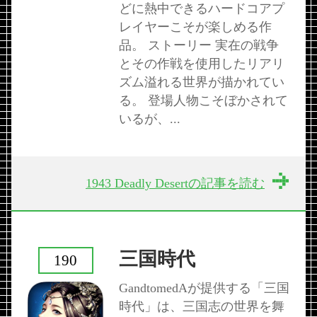
どに熱中できるハードコアプ
レイヤーこそが楽しめる作
品。 ストーリー 実在の戦争
とその作戦を使用したリアリ
ズム溢れる世界が描かれてい
る。 登場人物こそぼかされて
いるが、...
1943 Deadly Desertの記事を読む
三国時代
190
GandtomedAが提供する「三国
時代」は、三国志の世界を舞