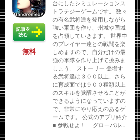
台にしたシミュレーションス
トラテジーゲームです。 数々
の有名武将達を登用しながら
強い軍団を作り、州城や国城
を占領していきます。 世界中
のプレイヤー達との戦闘を楽
無料
しめますので、自分だけの最
強の軍隊を作り上げて挑みま
しょう。 ストーリー 登場す
る武将達は３００以上、さら
に育成面では９００種類以上
のスキルを覚醒させることが
できるようになっていますの
で、非常にやり応えのあるゲ
ームです。 公式のアプリ紹介
■ 参戦せよ！ ㆍグローバル...