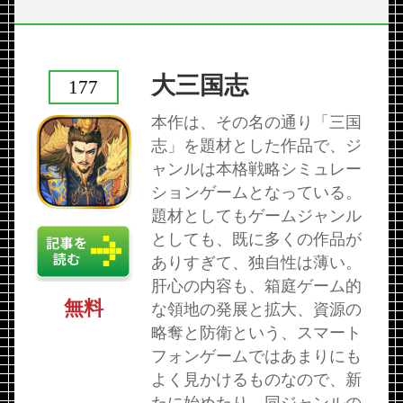
大三国志
177
本作は、その名の通り「三国
志」を題材とした作品で、ジ
ャンルは本格戦略シミュレー
ションゲームとなっている。
題材としてもゲームジャンル
としても、既に多くの作品が
ありすぎて、独自性は薄い。
肝心の内容も、箱庭ゲーム的
無料
な領地の発展と拡大、資源の
略奪と防衛という、スマート
フォンゲームではあまりにも
よく見かけるものなので、新