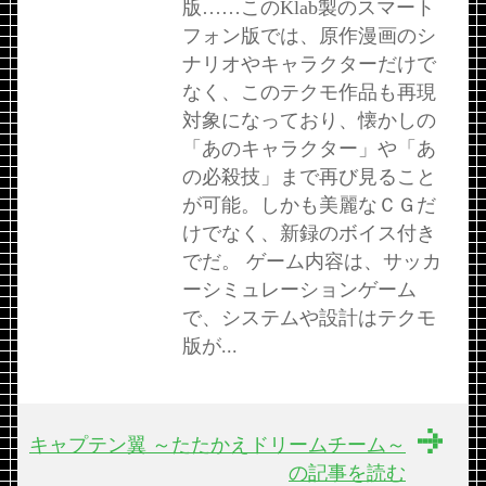
版……このKlab製のスマート
フォン版では、原作漫画のシ
ナリオやキャラクターだけで
なく、このテクモ作品も再現
対象になっており、懐かしの
「あのキャラクター」や「あ
の必殺技」まで再び見ること
が可能。しかも美麗なＣＧだ
けでなく、新録のボイス付き
でだ。 ゲーム内容は、サッカ
ーシミュレーションゲーム
で、システムや設計はテクモ
版が...
キャプテン翼 ～たたかえドリームチーム～
の記事を読む