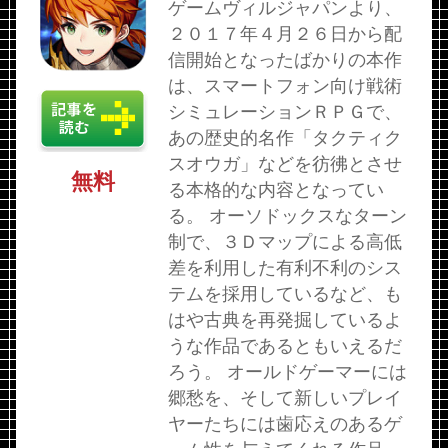
ゲームヴィルジャパンより、
２０１７年４月２６日から配
信開始となったばかりの本作
は、スマートフォン向け戦術
シミュレーションＲＰＧで、
あの歴史的名作「タクティク
スオウガ」などを彷彿とさせ
無料
る本格的な内容となってい
る。 オーソドックスなターン
制で、３Ｄマップによる高低
差を利用した有利不利のシス
テムを採用しているなど、も
はや古典を再発掘しているよ
うな作品であるともいえるだ
ろう。 オールドゲーマーには
郷愁を、そして新しいプレイ
ヤーたちには歯応えのあるゲ