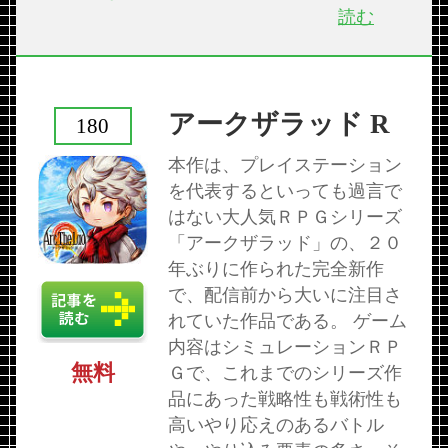
読む
アークザラッド R
180
本作は、プレイステーション
を代表するといっても過言で
はない大人気ＲＰＧシリーズ
「アークザラッド」の、２０
年ぶりに作られた完全新作
で、配信前から大いに注目さ
れていた作品である。 ゲーム
内容はシミュレーションＲＰ
無料
Ｇで、これまでのシリーズ作
品にあった戦略性も戦術性も
高いやり応えのあるバトル