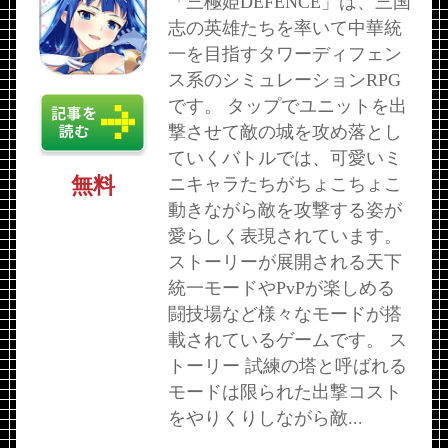
「三極姫DEFENCE」は、三国
志の英雄たちを率いて中華統
一を目指すタワーディフェン
ス系のシミュレーションRPG
です。 タップでユニットを出
撃させて敵の城を攻め落とし
ていくバトルでは、可愛いミ
無料
ニキャラたちがちょこちょこ
動きながら敵を攻撃する姿が
愛らしく表現されています。
ストーリーが展開される天下
統一モードやPvPが楽しめる
闘技場など様々なモードが搭
載されているゲームです。 ス
トーリー 試練の塔と呼ばれる
モードは限られた出撃コスト
をやりくりしながら敵...