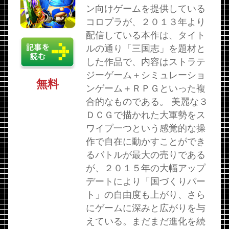
ン向けゲームを提供している
コロプラが、２０１３年より
配信している本作は、タイト
ルの通り「三国志」を題材と
した作品で、内容はストラテ
ジーゲーム＋シミュレーショ
無料
ンゲーム＋ＲＰＧといった複
合的なものである。 美麗な３
ＤＣＧで描かれた大軍勢をス
ワイプ一つという感覚的な操
作で自在に動かすことができ
るバトルが最大の売りである
が、２０１５年の大幅アップ
デートにより「国づくりパー
ト」の自由度も上がり、さら
にゲームに深みと広がりを与
えている。まだまだ進化を続