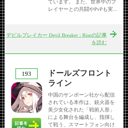
ています。 また、世界中のプ
レイヤーとの共闘やPvPも実...
デビルブレイカー Devil Breaker : Riseの記事
を読む
ドールズフロント
193
ライン
中国のサンボーン社から配信
されている本作は、銃火器を
美少女化された「戦術人形」
による舞台を編成し、指揮し
て戦う、スマートフォン向け