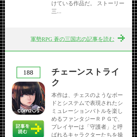
けている作品だ。 ストーリー
三...
軍勢RPG 蒼の三国志の記事を読む
チェーンストライ
188
ク
本作は、チェスのようなボー
ドとシステムで表現されたシ
ミュレーションバトルを楽し
めるファンタジーＲＰＧで、
プレイヤーは「守護者」と呼
ばれるキャラクターたちを操