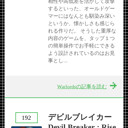
相性や高低差を活かして攻撃
するといった、オールドゲー
マーにはなんとも馴染み深い
というか、懐かしさも感じら
れる作りだ。 そうした重厚な
内容のゲームを、タップ１つ
の簡単操作でお手軽にできる
よう設計されているのはお見
事とし...
Warlordsの記事を読む
デビルブレイカー
192
Devil Breaker : Rise