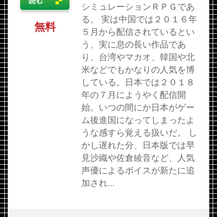
シミュレーションＲＰＧであ
る。 実は中国では２０１６年
無料
５月から配信されているとい
う、実に息の長い作品であ
り、台湾やマカオ、韓国や北
米などでもかなりの人気を博
している。日本では２０１８
年の７月にようやく配信開
始。いつの間にか日本がゲー
ム後進国になってしまったよ
うな感すら覚える扱いだ。 し
かし遅れた分、日本版では早
見沙織や佐倉綾音など、人気
声優によるボイスが新たに追
加され...