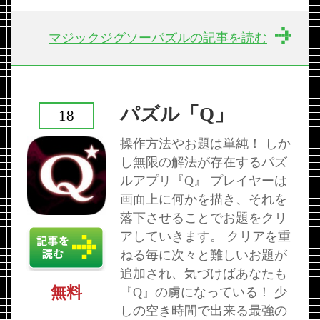
マジックジグソーパズルの記事を読む
パズル「Q」
18
操作方法やお題は単純！ しか
し無限の解法が存在するパズ
ルアプリ『Q』 プレイヤーは
画面上に何かを描き、それを
落下させることでお題をクリ
アしていきます。 クリアを重
ねる毎に次々と難しいお題が
追加され、気づけばあなたも
無料
『Q』の虜になっている！ 少
しの空き時間で出来る最強の