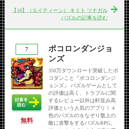
【18】（エイティーン） キミト ツナガル
パズルの記事を読む
ポコロンダンジョ
7
ンズ
350万ダウンロード突破したポ
コダンこと『ポコロンダンジ
ョンズ』 パズルゲームとして
の評価は高く、トラブルに関
するレビュー以外は軒並み高
評価という人気のアプリ！ 4
色のパズルのをなぞり盤上の
無料
敵に攻撃をするパズルRPG。