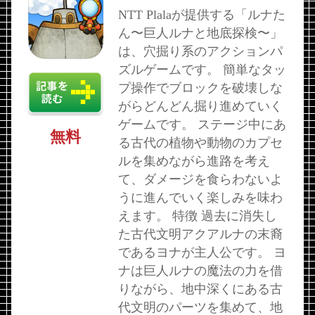
NTT Plalaが提供する「ルナた
ん〜巨人ルナと地底探検〜」
は、穴掘り系のアクションパ
ズルゲームです。 簡単なタッ
プ操作でブロックを破壊しな
がらどんどん掘り進めていく
ゲームです。 ステージ中にあ
無料
る古代の植物や動物のカプセ
ルを集めながら進路を考え
て、ダメージを食らわないよ
うに進んでいく楽しみを味わ
えます。 特徴 過去に消失し
た古代文明アクアルナの末裔
であるヨナが主人公です。 ヨ
ナは巨人ルナの魔法の力を借
りながら、地中深くにある古
代文明のパーツを集めて、地