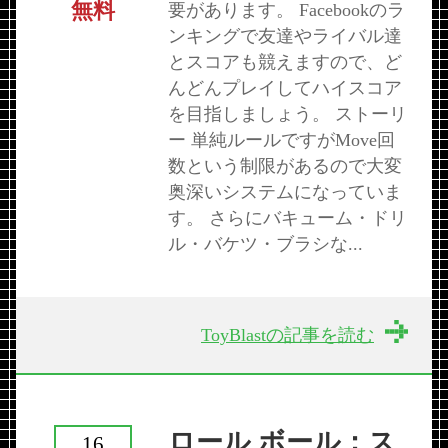
無料
要があります。 Facebookのラ
ンキングで友達やライバル達
とスコアも競えますので、ど
んどんプレイしてハイスコア
を目指しましょう。 ストーリ
ー 単純ルールですがMove回
数という制限があるので大変
奥深いシステムになっていま
す。 さらにバキューム・ドリ
ル・バケツ・ブラシな...
ToyBlastの記事を読む
ロール ボール：ス
16