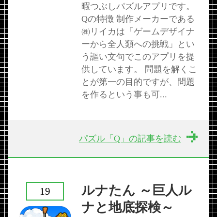
暇つぶしパズルアプリです。
Qの特徴 制作メーカーである
㈱リイカは「ゲームデザイナ
ーから全人類への挑戦」とい
う謳い文句でこのアプリを提
供しています。 問題を解くこ
とが第一の目的ですが、問題
を作るという事も可...
パズル「Q」の記事を読む
ルナたん ～巨人ル
19
ナと地底探検～