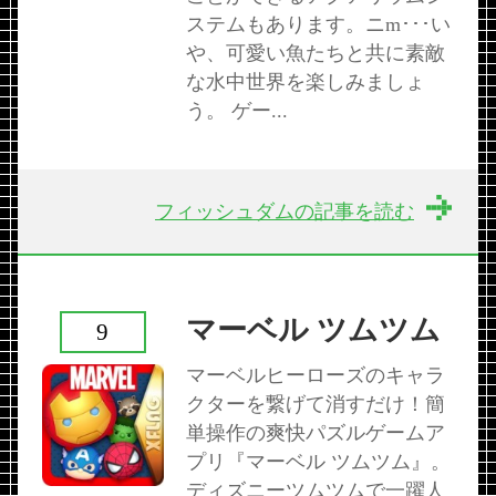
ステムもあります。ニm･･･い
や、可愛い魚たちと共に素敵
な水中世界を楽しみましょ
う。 ゲー...
フィッシュダムの記事を読む
マーベル ツムツム
9
マーベルヒーローズのキャラ
クターを繋げて消すだけ！簡
単操作の爽快パズルゲームア
プリ『マーベル ツムツム』。
ディズニーツムツムで一躍人