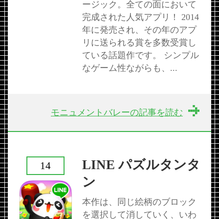
ージック。全ての面において
完成された人気アプリ！ 2014
年に発売され、その年のアプ
リに送られる賞を多数受賞し
ている話題作です。 シンプル
なゲーム性ながらも、...
モニュメントバレーの記事を読む
LINE パズルタンタ
14
ン
本作は、同じ絵柄のブロック
を選択して消していく、いわ