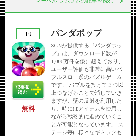
マーベル ツムツムの記事を読む
パンダポップ
10
SGNが提供する『パンダポッ
プ』は、ダウンロード数が
1,000万件を優に超えており、
ユーザー評価も非常に高いバ
ブルスロー系のパズルゲーム
です。 バブルを投げて３つ以
上つなげることで消していき
ますが、壁の反射を利用した
無料
り、時にはアイテムを使用し
ながら戦略的に進めていくこ
とが可能となっています。 ス
テージ毎に様々なギミックも