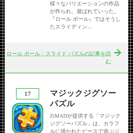
様々なバリエーションの作品
が作られ、遊ばれていった。
『ロール ボール』ではそうし
たスライディン...
ロール ボール：スライド パズルの記事を読
む
マジックジグソー
17
パズル
ZiMADが提供する「マジック
ジグソーパズル」は、カラフ
ルに描かれたピースで遊ぶジ