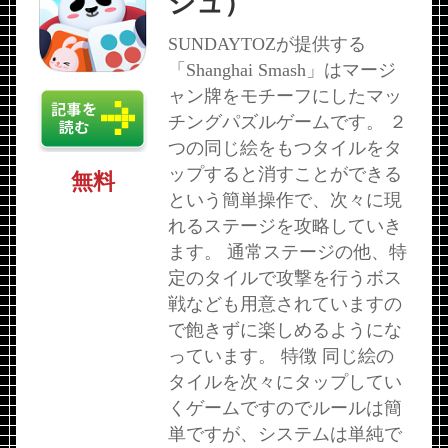
シュ）
SUNDAYTOZが提供する
「Shanghai Smash」はマージ
ャン牌をモチーフにしたマッ
チングパズルゲームです。 ２
つの同じ絵をもつタイルをタ
ップすると消すことができる
無料
という簡単操作で、次々に現
れるステージを攻略していき
ます。 通常ステージの他、特
定のタイルで攻撃を行うボス
戦なども用意されていますの
で飽きずに楽しめるようにな
っています。 特徴 同じ絵の
タイルを次々にタップしてい
くゲームですのでルールは簡
単ですが、システムは単純で