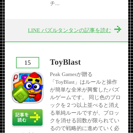
チ...
LINE パズルタンタンの記事を読む
ToyBlast
15
Peak Gamesが贈る
「ToyBlast」はルールと操作
が簡単な全米が興奮したパズ
ルゲームです。 同じ色のブロ
ックを２つ以上並べると消え
る単純ルールですが、ブロッ
クを消せる回数が限られてい
るので戦略的に進めていく必