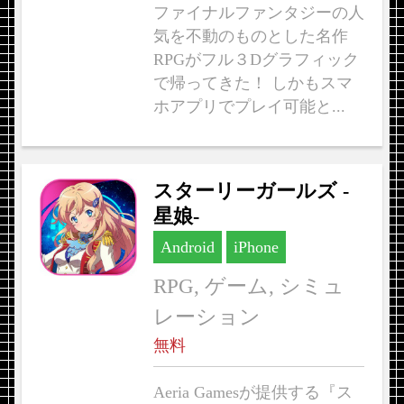
ファイナルファンタジーの人
気を不動のものとした名作
RPGがフル３Dグラフィック
で帰ってきた！ しかもスマ
ホアプリでプレイ可能と...
スターリーガールズ -
星娘-
Android
iPhone
RPG, ゲーム, シミュ
レーション
無料
Aeria Gamesが提供する『ス