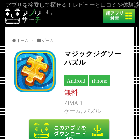
アプリを検索して探せる！レビューと口コミや体験
を掲載しています。
ホーム
ゲーム
マジックジグソー
パズル
Android
iPhone
無料
ZiMAD
ゲーム, パズル