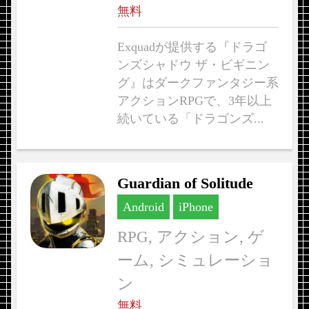
無料
Exquadが提供する『ドラゴ
ンズシャドウ ザ・ビギニン
グ』はダークファンタジー系
アクションRPGで、3年以上
続いている「ドラゴンズ...
Guardian of Solitude
Android
iPhone
RPG, アクション, ゲ
ーム, シミュレーショ
ン
無料