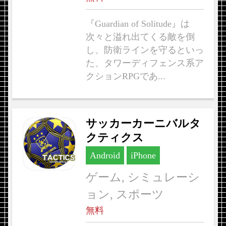
『Guardian of Solitude』は
次々と溢れ出てくる敵を倒
し、防衛ラインを守るといっ
た、タワーディフェンス系ア
クションRPGであ...
サッカーカーニバルタ
クティクス
Android
iPhone
ゲーム, シミュレーシ
ョン, スポーツ
無料