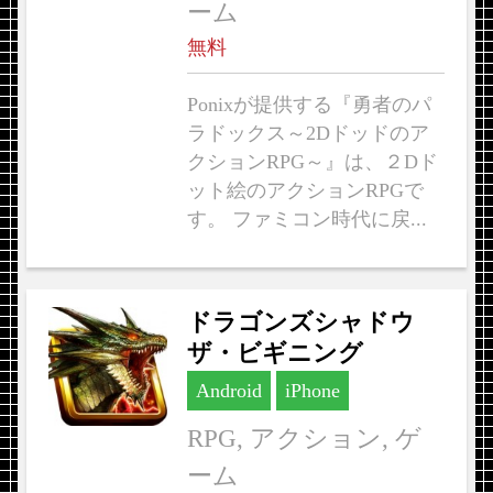
ーム
無料
Ponixが提供する『勇者のパ
ラドックス～2Dドッドのア
クションRPG～』は、２Dド
ット絵のアクションRPGで
す。 ファミコン時代に戻...
ドラゴンズシャドウ
ザ・ビギニング
Android
iPhone
RPG, アクション, ゲ
ーム