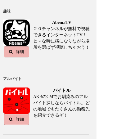
趣味
AbemaTV
２０チャンネルが無料で視聴
できるインターネットTV！
ヒマな時に横になりながら場
所を選ばず視聴しちゃおう！
詳細
アルバイト
バイトル
AKBのCMでお馴染みのアル
バイト探しならバイトル。ど
の地域でもたくさんの勤務先
を紹介できるぞ！
詳細