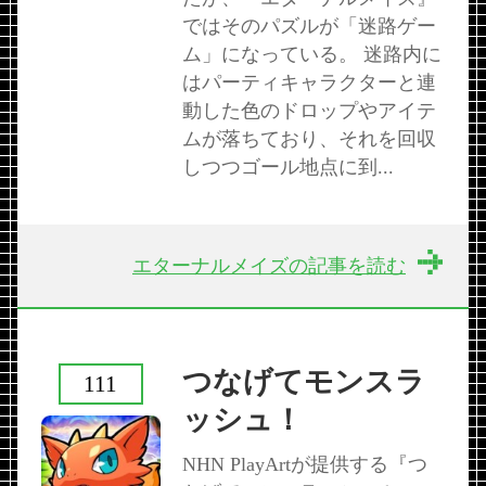
ではそのパズルが「迷路ゲー
ム」になっている。 迷路内に
はパーティキャラクターと連
動した色のドロップやアイテ
ムが落ちており、それを回収
しつつゴール地点に到...
エターナルメイズの記事を読む
つなげてモンスラ
111
ッシュ！
NHN PlayArtが提供する『つ