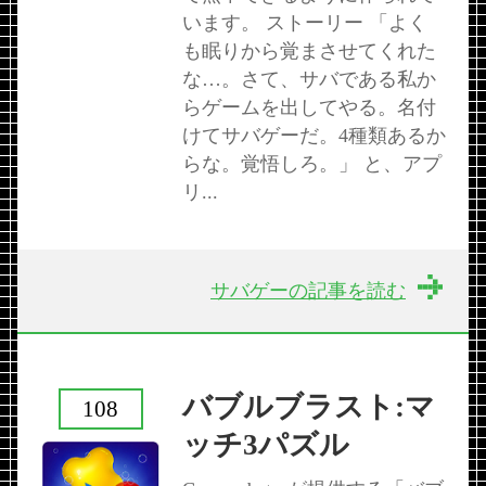
います。 ストーリー 「よく
も眠りから覚まさせてくれた
な…。さて、サバである私か
らゲームを出してやる。名付
けてサバゲーだ。4種類あるか
らな。覚悟しろ。」 と、アプ
リ...
サバゲーの記事を読む
バブルブラスト:マ
108
ッチ3パズル