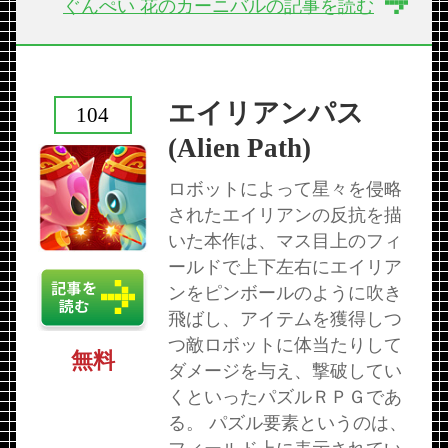
ぐんぺい 花のカーニバルの記事を読む
エイリアンパス
104
(Alien Path)
ロボットによって星々を侵略
されたエイリアンの反抗を描
いた本作は、マス目上のフィ
ールドで上下左右にエイリア
ンをピンボールのように吹き
飛ばし、アイテムを獲得しつ
つ敵ロボットに体当たりして
無料
ダメージを与え、撃破してい
くといったパズルＲＰＧであ
る。 パズル要素というのは、