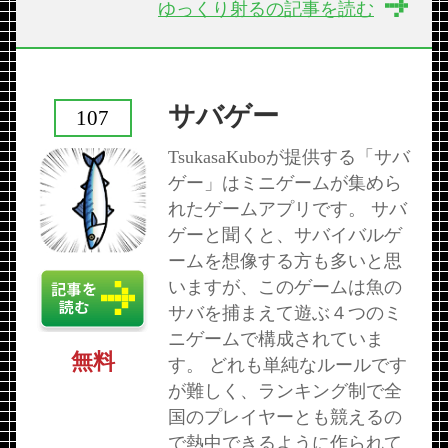
ゆっくり射るの記事を読む
サバゲー
107
TsukasaKuboが提供する「サバ
ゲー」はミニゲームが集めら
れたゲームアプリです。 サバ
ゲーと聞くと、サバイバルゲ
ームを想像する方も多いと思
いますが、このゲームは魚の
サバを捕まえて遊ぶ４つのミ
ニゲームで構成されていま
無料
す。 どれも単純なルールです
が難しく、ランキング制で全
国のプレイヤーとも競えるの
で熱中できるように作られて