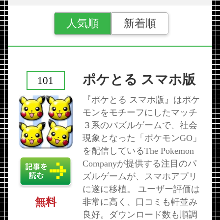
人気順
新着順
ポケとる スマホ版
101
『ポケとる スマホ版』はポケ
モンをモチーフにしたマッチ
３系のパズルゲームで、社会
現象となった「ポケモンGO」
を配信しているThe Pokemon
Companyが提供する注目のパ
ズルゲームが、スマホアプリ
に遂に移植。 ユーザー評価は
無料
非常に高く、口コミも軒並み
良好。ダウンロード数も順調