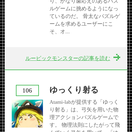
り、かなり歯応えのあるパズ
ルゲームに挑めるようになっ
ているのだ。 骨太なパズルゲ
ームを求めるユーザーにこ
そ、オ...
ルービックモンスターの記事を読む
ゆっくり射る
106
Atami-labが提供する「ゆっく
り射る」は、弓矢を用いた物
理アクションパズルゲームで
す。 物理法則にしたがって飛