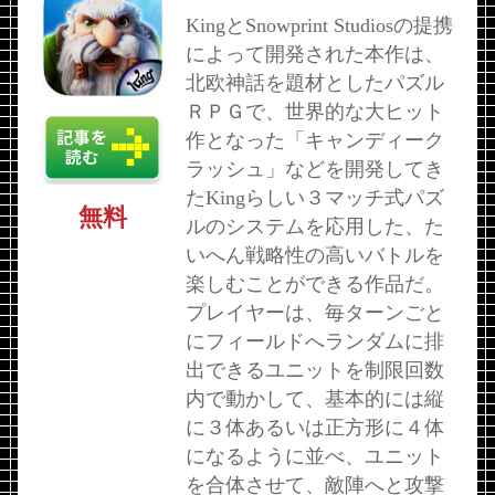
KingとSnowprint Studiosの提携
によって開発された本作は、
北欧神話を題材としたパズル
ＲＰＧで、世界的な大ヒット
作となった「キャンディーク
ラッシュ」などを開発してき
たKingらしい３マッチ式パズ
無料
ルのシステムを応用した、た
いへん戦略性の高いバトルを
楽しむことができる作品だ。
プレイヤーは、毎ターンごと
にフィールドへランダムに排
出できるユニットを制限回数
内で動かして、基本的には縦
に３体あるいは正方形に４体
になるように並べ、ユニット
を合体させて、敵陣へと攻撃