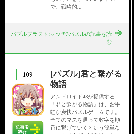
で、戦略的...
バブルブラスト:マッチ3パズルの記事を読
む
[パズル]君と繋がる
109
物語
アンドロイド48が提供する
「君と繋がる物語」は、お手
軽な爽快パズルゲームです。
全てのマスを通って数字を順
番に繋げていくという簡単な