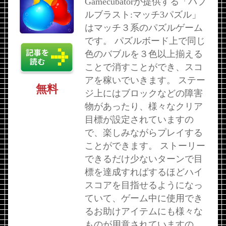
Gamecubatorが提供する「バブ
ルブラスト:マッチ3パズル」
はマッチ３系のパズルゲーム
です。 パズルボード上で同じ
色のバブルを３色以上揃える
ことで消すことができ、スコ
アを稼いでいきます。 ステー
無料
ジ上にはブロックなどの障害
物があったり、様々なクリア
目標が設定されていますの
で、楽しみながらプレイする
ことができます。 ストーリー
できるだけ少ないターンで目
標を達成すればするほどハイ
スコアを目指せるようになっ
ていて、ゲーム中に使用でき
るお助けアイテムにも様々な
ものが用意されていますの