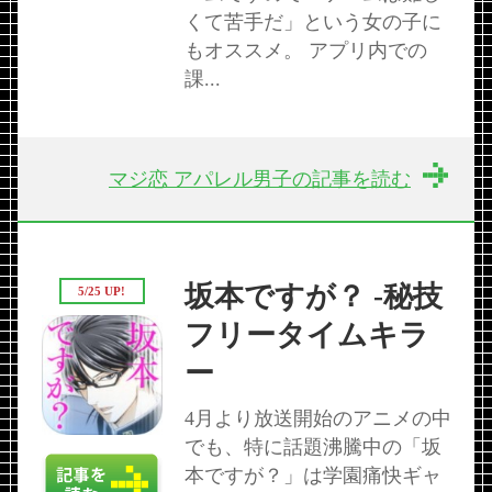
くて苦手だ」という女の子に
もオススメ。 アプリ内での
課...
マジ恋 アパレル男子の記事を読む
坂本ですが？ -秘技
5/25 UP!
フリータイムキラ
ー
4月より放送開始のアニメの中
でも、特に話題沸騰中の「坂
本ですが？」は学園痛快ギャ