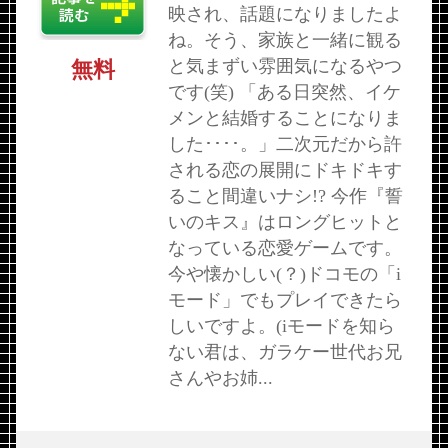
映され、話題になりましたよ
ね。そう、家族と一緒に観る
と気まずい雰囲気になるやつ
無料
です(笑) 「ある日突然、イケ
メンと結婚することになりま
した････。」二次元だから許
される恋の展開にドキドキす
ること間違いナシ!? 今作『誓
いのキス』はロングヒットと
なっている恋愛ゲームです。
今や懐かしい(？)ドコモの「i
モード」でもプレイできたら
しいですよ。(iモードを知ら
ない君は、ガラケー世代お兄
さんやお姉...