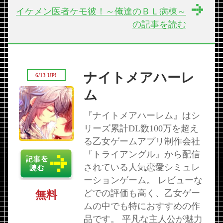
イケメン医者ケモ彼！～俺達のＢＬ病棟～
の記事を読む
ナイトメアハーレ
6/13 UP!
ム
『ナイトメアハーレム』はシ
リーズ累計DL数100万を超え
る乙女ゲームアプリ制作会社
『トライアングル』から配信
されている人気恋愛シミュレ
ーションゲーム。 レビューな
どでの評価も高く、乙女ゲー
無料
ムの中でも特におすすめの作
品です。 平凡な主人公が魅力