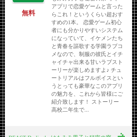
アプリで恋愛ゲームと言った
無料
らこれ！というくらい超おす
すめの1本。 恋愛ゲーム初心
者にも分かりやすいシステム
になっていて、イケメンたち
と青春を謳歌する学園ラブコ
メなので、制服の彼氏とイチ
ャイチャ出来る甘いラブスト
ーリーが楽しめますよ♪ チュ
ートリアルはフルボイスとい
うとっても豪華なこのアプリ
の魅力を、これから皆様にご
紹介致します！ ストーリー
高校二年生で...