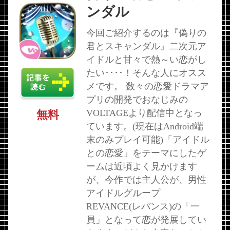
ンダル
今回ご紹介するのは『偽りの
君とスキャンダル』二次元ア
イドルと甘々で熱～い恋がし
たい････！そんな人にオスス
メです。 数々の恋愛ドラマア
プリの開発でおなじみの
VOLTAGEより配信中となっ
無料
ています。(現在はAndroid端
末のみプレイ可能)「アイドル
との恋愛」をテーマにしたゲ
ームは近頃よく見かけます
が、今作では主人公が、男性
アイドルグループ
REVANCE(レバンス)の「一
員」となって恋が発展してい