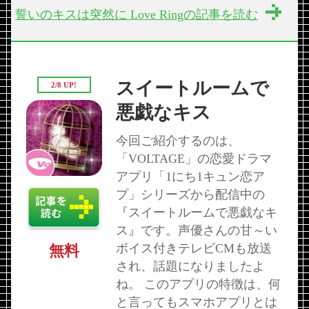
誓いのキスは突然に Love Ringの記事を読む
スイートルームで
2/8 UP!
悪戯なキス
今回ご紹介するのは、
「VOLTAGE」の恋愛ドラマ
アプリ「1にち1キュン恋ア
プ」シリーズから配信中の
『スイートルームで悪戯なキ
ス』です。声優さんの甘～い
ボイス付きテレビCMも放送
無料
され、話題になりましたよ
ね。 このアプリの特徴は、何
と言ってもスマホアプリとは