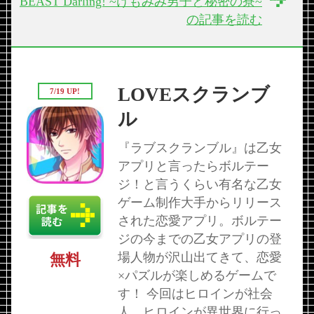
BEAST Darling! ~けもみみ男子と秘密の寮~
の記事を読む
LOVEスクランブ
7/19 UP!
ル
『ラブスクランブル』は乙女
アプリと言ったらボルテー
ジ！と言うくらい有名な乙女
ゲーム制作大手からリリース
された恋愛アプリ。ボルテー
ジの今までの乙女アプリの登
場人物が沢山出てきて、恋愛
無料
×パズルが楽しめるゲームで
す！ 今回はヒロインが社会
人。ヒロインが異世界に行っ