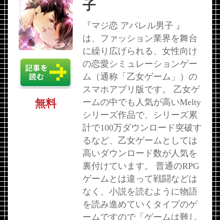
子
『マジ恋 アパレル男子 』
は、ファッション業界を舞台
に繰り広げられる、女性向け
の恋愛シミュレーションゲー
ム（通称「乙女ゲーム」）の
スマホアプリ版です。 乙女ゲ
ームの中でも人気が高いMelty
無料
シリーズ作品で、シリーズ累
計で100万ダウンロード突破す
るなど、乙女ゲームとしては
高いダウンロード数が人気を
裏付けています。 普通のRPG
ゲームとは違って戦闘などは
なく、小説を読むように物語
を読み進めていくタイプのゲ
ームですので「ゲームは難し