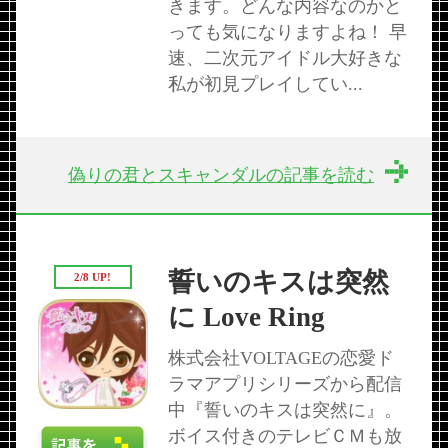
きます。どんな内容なのかと
っても気になりますよね！ 早
速、二次元アイドル大好きな
私が初見プレイしてい...
偽りの君とスキャンダルの記事を読む
誓いのキスは突然
2/8 UP!
に Love Ring
株式会社VOLTAGEの恋愛ド
ラマアプリシリーズから配信
中『誓いのキスは突然に』。
ボイス付きのテレビＣＭも放