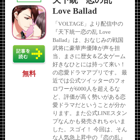
天下統一恋の乱
Love Ballad
「VOLTAGE」より配信中の
『天下統一恋の乱 Love
Ballad』は、おなじみの戦国
武将に豪華声優陣が声を担
当、まさに歴女＆乙女ゲーム
好きなひとには持って来い！
の恋愛ドラマアプリです。 最
無料
近では公式ツイッターのフォ
ロワーが6000人を超えるな
ど、評価が高く勢いがある恋
愛ドラマだということが分か
ります。また公式LINEスタン
プなんかも発売されちゃいま
した。スゴイ！ 今回は、そん
な人気急上昇中の『恋の乱』