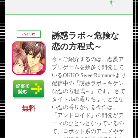
む
誘惑ラボ～危険な
2/20 UP!
恋の方程式～
今回ご紹介するのは、恋愛ア
プリゲームを数多く開発して
いるOKKO SweetRomanceより
配信中の『誘惑ラボ～キケン
な恋の方程式～』です。 さて
タイトルの通りちょっと危な
い恋の香りがする今作は、
無料
「アンドロイド」の開発がテ
ーマのひとつとなっているの
で、ロボット系のアニメやゲ