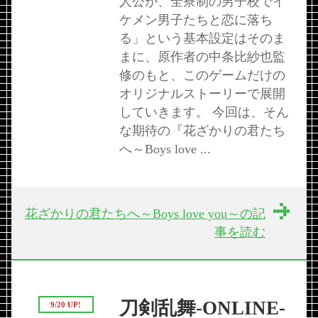
人公が、全寮制の男子校でイ
ケメン男子たちと恋に落ち
る」という基本設定はそのま
まに、原作者の中条比紗也監
修のもと、このゲームだけの
オリジナルストーリーで展開
していきます。 今回は、そん
な期待の『花ざかりの君たち
へ～Boys love ...
花ざかりの君たちへ～Boys love you～の記
事を読む
刀剣乱舞-ONLINE-
9/20 UP!