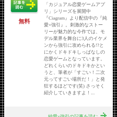
「カジュアル恋愛ゲームアプ
リ」シリーズを展開中
『Ciagram』より配信中の『純
無料
愛×強引』。刺激的なストー
リーが魅力的な今作では、モ
デル業界を舞台に3人のイケメ
ンから強引に攻められる!?と
にかくドキドキしっぱなしの
恋愛ゲームとなっています。
どれくらいのドキドキかとい
うと、筆者が「すごい！二次
元ってすごい場所だ！」と発
狂するほどです(笑) さっそく
紹介していきますよ！...
純愛×強引の記事を読む