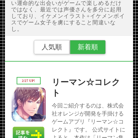
い運命的な出会いがゲームで楽しめるだけ
ではなく、最近では声優さんを多分に起用
しており、イケメンイラスト+イケメンボイ
スでゲーム女子を虜にすること間違いな
し。
人気順
新着順
リーマン☆コレク
2/27 UP!
ト
今回ご紹介するのは、株式会
社オレンジが開発を手掛ける
ゲームアプリ『リーマン☆コ
レクト』です。 公式サイトに
よると、本作は「リーマン集