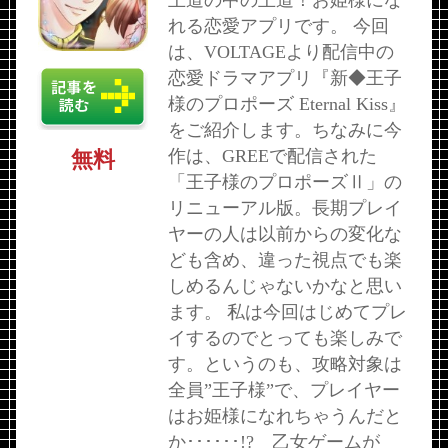
王道の中の王道！お姫様にな
れる恋愛アプリです。 今回
は、VOLTAGEより配信中の
恋愛ドラマアプリ『新◆王子
様のプロポーズ Eternal Kiss』
をご紹介します。ちなみに今
作は、GREEで配信された
無料
「王子様のプロポーズⅡ」の
リニューアル版。長期プレイ
ヤーの人は以前からの変化な
ども含め、違った視点でも楽
しめるんじゃないかなと思い
ます。 私は今回はじめてプレ
イするのでとっても楽しみで
す。というのも、攻略対象は
全員”王子様”で、プレイヤー
はお姫様になれちゃうんだと
か･･････!? 乙女ゲームが