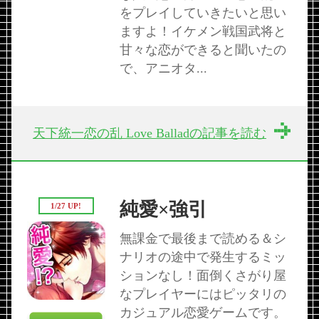
をプレイしていきたいと思い
ますよ！イケメン戦国武将と
甘々な恋ができると聞いたの
で、アニオタ...
天下統一恋の乱 Love Balladの記事を読む
純愛×強引
1/27 UP!
無課金で最後まで読める＆シ
ナリオの途中で発生するミッ
ションなし！面倒くさがり屋
なプレイヤーにはピッタリの
カジュアル恋愛ゲームです。