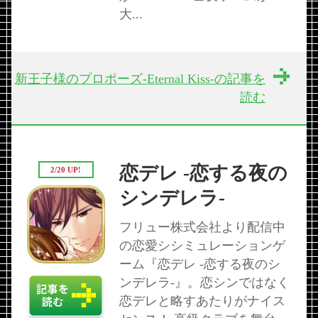
大...
新王子様のプロポーズ-Eternal Kiss-の記事を
読む
恋デレ -恋する夜の
2/20 UP!
シンデレラ-
フリュー株式会社より配信中
の恋愛シシミュレーションゲ
ーム『恋デレ -恋する夜のシ
ンデレラ-』。恋シンではなく
恋デレと略すあたりがナイス