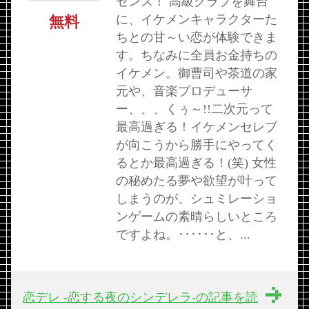
センス！ 高級クラブを舞台
に、イケメンキャラクターた
無料
ちとの甘～い恋が体験できま
す。ちなみに全員お金持ちの
イケメン。御曹司や茶道の家
元や、音楽プロデューサ
ー、、、くぅ～!!二次元って
最高過ぎる！イケメンセレブ
が向こうから勝手にやってく
るとか最高過ぎる！(笑) 女性
の秘めたる夢や欲望が叶って
しまうのが、シュミレーショ
ンゲームの素晴らしいところ
ですよね。･･････と、...
恋デレ -恋する夜のシンデレラ-の記事を読