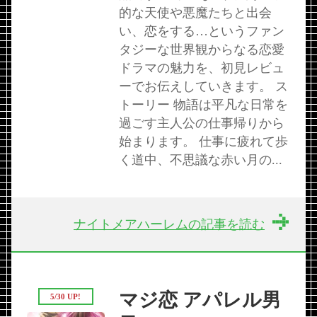
的な天使や悪魔たちと出会
い、恋をする…というファン
タジーな世界観からなる恋愛
ドラマの魅力を、初見レビュ
ーでお伝えしていきます。 ス
トーリー 物語は平凡な日常を
過ごす主人公の仕事帰りから
始まります。 仕事に疲れて歩
く道中、不思議な赤い月の...
ナイトメアハーレムの記事を読む
マジ恋 アパレル男
5/30 UP!