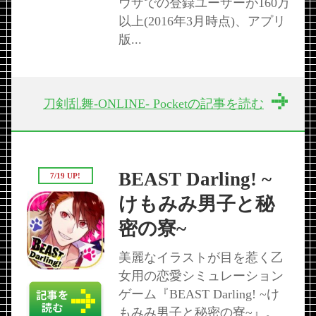
ウザでの登録ユーザーが160万
以上(2016年3月時点)、アプリ
版...
刀剣乱舞-ONLINE- Pocketの記事を読む
BEAST Darling! ~
7/19 UP!
けもみみ男子と秘
密の寮~
美麗なイラストが目を惹く乙
女用の恋愛シミュレーション
ゲーム『BEAST Darling! ~け
もみみ男子と秘密の寮~』。