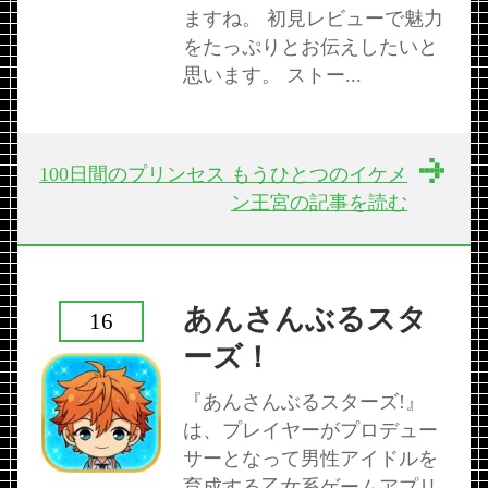
ますね。 初見レビューで魅力
をたっぷりとお伝えしたいと
思います。 ストー...
100日間のプリンセス もうひとつのイケメ
ン王宮の記事を読む
あんさんぶるスタ
16
ーズ！
『あんさんぶるスターズ!』
は、プレイヤーがプロデュー
サーとなって男性アイドルを
育成する乙女系ゲームアプリ