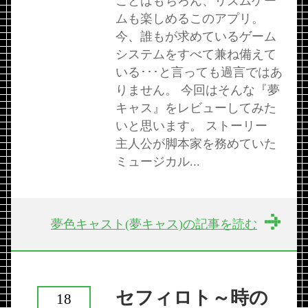
ことはもちろん、リズムゲー
ムも楽しめるこのアプリ。
今、誰もが求めているゲーム
システムをすべて兼ね備えて
いる･･･と言っても過言ではあ
りません。 今回はそんな『夢
キャス』をレビューしてみた
いと思います。 ストーリー
主人公が脚本家を務めていた
ミュージカル...
夢色キャスト(夢キャス)の記事を読む
セフィロト～時の
18