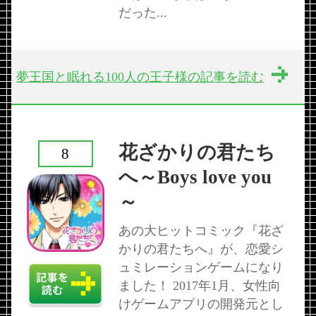
だった...
夢王国と眠れる100人の王子様の記事を読む
花ざかりの君たち
8
へ～Boys love you
～
あの大ヒットコミック『花ざ
かりの君たちへ』が、恋愛シ
ュミレーションゲームになり
ました！ 2017年1月、女性向
けゲームアプリの開発元とし