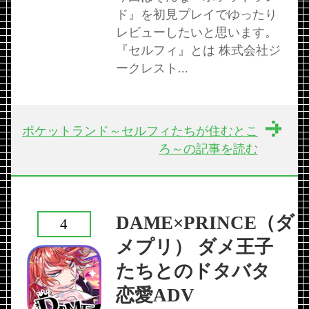
ド』を初見プレイでゆったり
レビューしたいと思います。
『セルフィ』とは 株式会社ジ
ークレスト...
ポケットランド～セルフィたちが住むとこ
ろ～の記事を読む
DAME×PRINCE（ダ
4
メプリ） ダメ王子
たちとのドタバタ
恋愛ADV