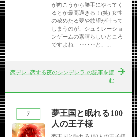
が向こうから勝手にやってく
るとか最高過ぎる！(笑) 女性
の秘めたる夢や欲望が叶って
しまうのが、シュミレーショ
ンゲームの素晴らしいところ
ですよね。･･････と、...
恋デレ -恋する夜のシンデレラ-の記事を読
む
夢王国と眠れる100
7
人の王子様
夢王国と眠れる100人の王子様