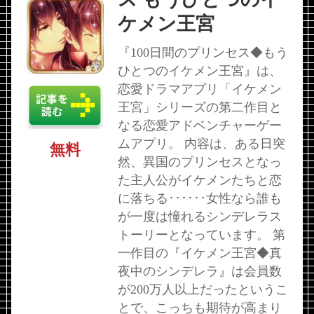
ケメン王宮
『100日間のプリンセス◆もう
ひとつのイケメン王宮』は、
恋愛ドラマアプリ「イケメン
王宮」シリーズの第二作目と
なる恋愛アドベンチャーゲー
ムアプリ。 内容は、ある日突
無料
然、異国のプリンセスとなっ
た主人公がイケメンたちと恋
に落ちる･･････女性なら誰も
が一度は憧れるシンデレラス
トーリーとなっています。 第
一作目の『イケメン王宮◆真
夜中のシンデレラ』は会員数
が200万人以上だったというこ
とで、こっちも期待が高まり