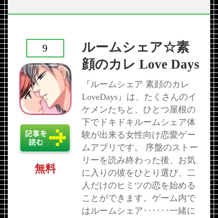
ルームシェア☆素
9
顔のカレ Love Days
『ルームシェア 素顔のカレ
LoveDays』は、たくさんのイ
ケメンたちと、ひとつ屋根の
下でドキドキルームシェア体
験が出来る女性向け恋愛ゲー
ムアプリです。 序盤のストー
リーを読み終わった後、お気
無料
に入りの彼をひとり選び、二
人だけのヒミツの恋を始める
ことができます。ゲーム内で
はルームシェア･･････一緒に