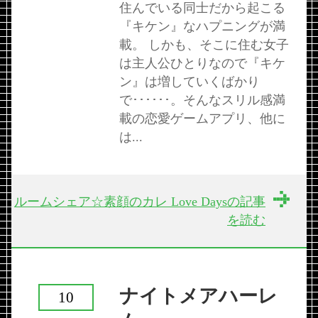
住んでいる同士だから起こる
『キケン』なハプニングが満
載。 しかも、そこに住む女子
は主人公ひとりなので『キケ
ン』は増していくばかり
で･･････。そんなスリル感満
載の恋愛ゲームアプリ、他に
は...
ルームシェア☆素顔のカレ Love Daysの記事
を読む
ナイトメアハーレ
10