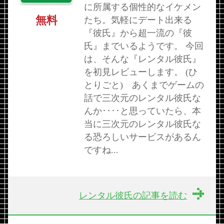
に所属する個性的なイケメン
無料
たち。気軽にデート出来る
『彼氏』から超一流の『彼
氏』までいるようです。 今回
は、そんな『レンタル彼氏』
を初見レビューします。 (ひ
とりごと) あくまでゲームの
話で三次元のレンタル彼氏な
んか････と思っていたら、本
当に三次元のレンタル彼氏な
る恐ろしいサービスがあるん
ですね...
レンタル彼氏の記事を読む