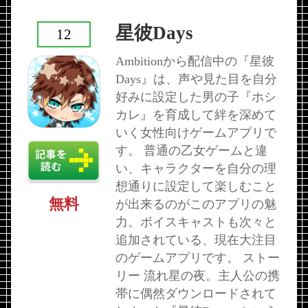
星彼Days
12
Ambitionから配信中の『星彼
Days』は、声や見た目を自分
好みに設定した男の子『ホシ
カレ』を育成して絆を深めて
いく女性向けゲームアプリで
す。 普通の乙女ゲームと違
い、キャラクターを自分の理
想通りに設定して楽しむこと
無料
が出来るのがこのアプリの魅
力。ボイスキャストも次々と
追加されている、現在大注目
のゲームアプリです。 ストー
リー 流れ星の夜。主人公の携
帯に偶然ダウンロードされて