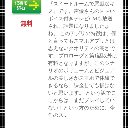
『スイートルームで悪戯なキ
ス』です。声優さんの甘～い
ボイス付きテレビCMも放送
無料
され、話題になりましたよ
ね。 このアプリの特徴は、何
と言ってもスマホアプリとは
思えないクオリティの高さで
す。プロローグと第1話以外は
有料となりますが、このシナ
リオのボリュームとビジュア
ルの美しさがスマホで体験で
きるなら、課金しても損はな
いと思います。 という訳でこ
こからは、まだプレイしてい
ない！という方のために、今
作のス...