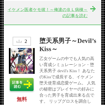
イケメン医者ケモ彼！～俺達のＢＬ病棟～
の記事を読む
堕天系男子～Devil’s
2
Kiss～
乙女ゲームの中でも人気の高
い育成シミュレーション・堕
天系男子 devil's Kiss！ あなた
のKissで成長する、イケメン
堕天使育成恋愛ゲーム。 人気
の秘密はプレイヤーの好みに
合った男子を育成出来る点で
無料
す。 リップグロスを調合し