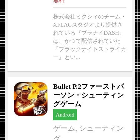
無料
株式会社ミクシィのチーム・
XFLAGスタジオより提供さ
れている『ブラナイDASH』
は、かつて配信されていた
『ブラックナイトストライカ
ー』とい...
Bullet P.2ファーストパ
ーソン・シューティン
グゲーム
Android
ゲーム, シューティン
グ