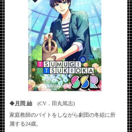
◆
月岡 紬
(CV．田丸篤志)
家庭教師のバイトをしながら劇団の冬組に所
属する24歳。