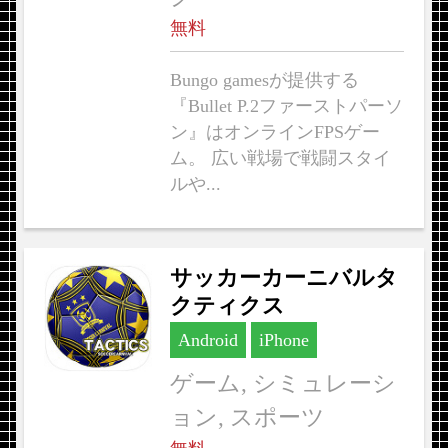
無料
Bungo gamesが提供する
『Bullet P.2ファーストパーソ
ン』はオンラインFPSゲー
ム。 広い戦場で戦闘スタイ
ルや...
サッカーカーニバルタ
クティクス
Android
iPhone
ゲーム, シミュレーシ
ョン, スポーツ