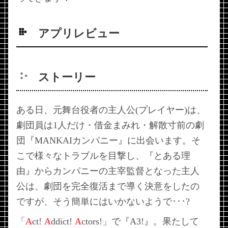
アプリレビュー
ストーリー
ある日、元舞台役者の主人公(プレイヤー)は、
劇団員は1人だけ・借金まみれ・解散寸前の劇
団『MANKAIカンパニー』に出会います。そ
こで様々なトラブルを目撃し、『とある理
由』からカンパニーの主宰監督となった主人
公は、劇団を完全復活まで導く決意をしたの
ですが、そう簡単にはいかないようで･･･?
「
A
ct!
A
ddict!
A
ctors!」で『A3!』。果たして