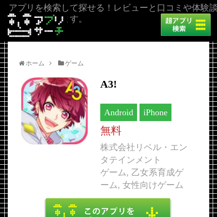
アプリを検索して探せる！レビューと口コミや体験
を掲載しています。
ホーム
ゲーム
A3!
Android
iPhone
無料
株式会社リベル・エン
タテインメント
ゲーム, 乙女系育成ゲ
ーム, 女性向けゲーム