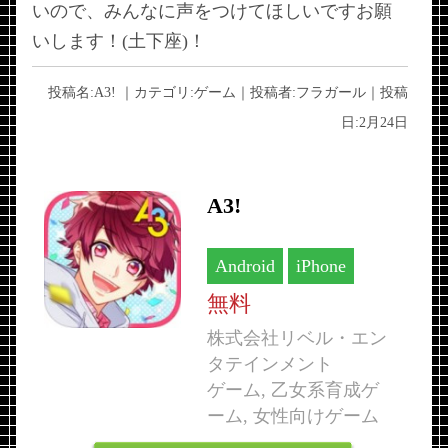
いので、みんなに声をつけてほしいですお願
いします！(土下座)！
投稿名:
A3!
｜カテゴリ:
ゲーム
｜投稿者:
フラガール
｜投稿
日:
2月24日
A3!
Android
iPhone
無料
株式会社リベル・エン
タテインメント
ゲーム, 乙女系育成ゲ
ーム, 女性向けゲーム