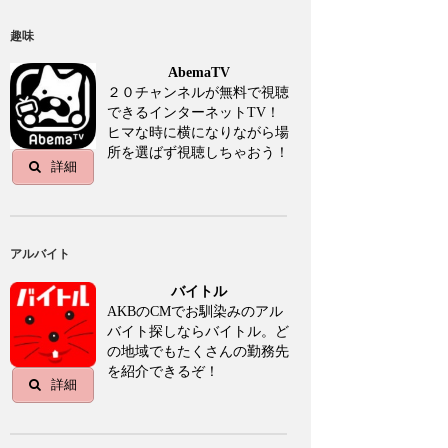
趣味
AbemaTV
２０チャンネルが無料で視聴
できるインターネットTV！
ヒマな時に横になりながら場
所を選ばず視聴しちゃおう！
詳細
アルバイト
バイトル
AKBのCMでお馴染みのアル
バイト探しならバイトル。ど
の地域でもたくさんの勤務先
を紹介できるぞ！
詳細