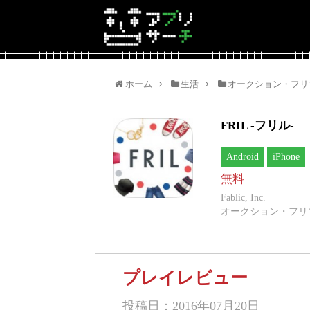
ホーム
生活
オークション・フリ
FRIL -フリル-
Android
iPhone
無料
Fablic, Inc.
オークション・フリマ
プレイレビュー
投稿日：2016年07月20日