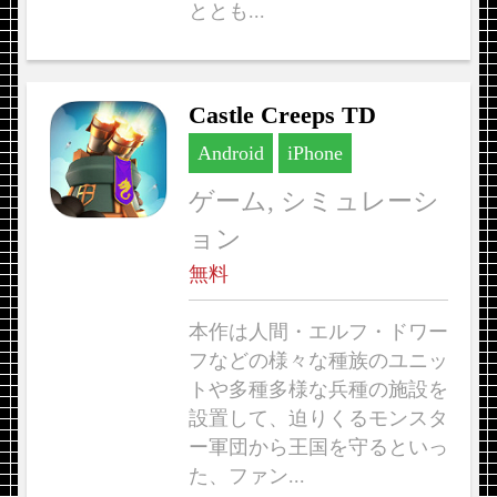
ととも...
Castle Creeps TD
Android
iPhone
ゲーム, シミュレーシ
ョン
無料
本作は人間・エルフ・ドワー
フなどの様々な種族のユニッ
トや多種多様な兵種の施設を
設置して、迫りくるモンスタ
ー軍団から王国を守るといっ
た、ファン...