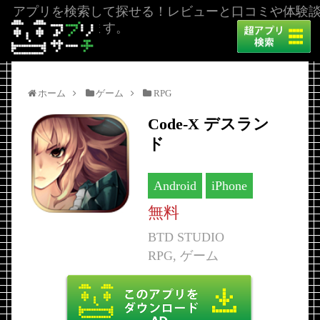
アプリを検索して探せる！レビューと口コミや体験
を掲載しています。
ホーム
ゲーム
RPG
Code-X デスラン
ド
Android
iPhone
無料
BTD STUDIO
RPG, ゲーム