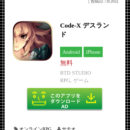
｜投稿日:
7月20日
Code-X デスラン
ド
Android
iPhone
無料
BTD STUDIO
RPG, ゲーム
オンラインRPG
サチオ