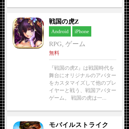
戦国の虎Z
Android
iPhone
RPG, ゲーム
無料
『戦国の虎Z』は戦国時代を
舞台にオリジナルのアバター
をカスタマイズして他のプレ
イヤーと戦う、戦国アバター
ゲーム。 戦国の虎は一...
モバイルストライク