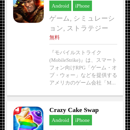
Android
iPhone
ゲーム, シミュレーシ
ョン, ストラテジー
無料
『モバイルストライク
(MobileStrike)』は、スマート
フォン向けRPG「ゲーム・オ
ブ・ウォー」などを提供する
アメリカのゲーム会社「M...
Crazy Cake Swap
Android
iPhone