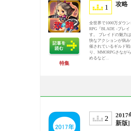
攻略
1
全世界で1000万ダ
RPG『BLADE -
す。 ブレイドの魅力
快なアクションが病み
催されているギルド戦
り、MMORPGさなが
めるなど...
特集
20
2
新版]