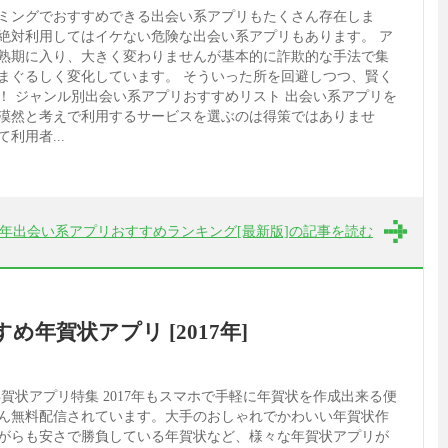
ミングでおすすめできる出会い系アプリもたくさん存在しま
絶対利用してはイケない危険な出会い系アプリもあります。 ア
熟期に入り、大きく変わりませんが基本的に詐欺的な手法で集
まぐるしく変化しています。 そういった所を回避しつつ、賢く
！ ジャンル別出会い系アプリおすすめリスト 出会い系アプリを
漠然と考えで利用するサービスを選ぶのは得策ではありませ
利用者...
17年出会い系アプリおすすめランキング[最新版]の記事を読む
め年賀状アプリ [2017年]
 年賀状アプリ特集 2017年もスマホで手軽に年賀状を作成出来る便
ん無料配信されています。大手のおしゃれでかわいい年賀状作
がらも安さで勝負している年賀状など、様々な年賀状アプリが