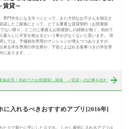
～賃貸～
、専門学生になる方々にとって、また大切なお子さんを独立さ
容認したご家族にとって、とても重要な賃貸契約（お部屋探
族でない限り、どこのご家庭もお部屋探しの経験が無く、初めて
人暮らしに不安を抱えるという事が少なくないと思います。 浪
関しては、予備校生専用のマンションが増えつつありますが、
出来る学生専用の学生寮や、下宿とよばれる食事つきの学生専
にあります。 ...
家族必見！初めてのお部屋探し講座 ～賃貸～の記事を読む
ホに入れるべきおすすめアプリ[2016年]
れたりで新たに手にしたスマホ。 しかし最初に入れるアプリは