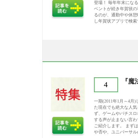
登場！ 毎年年末にな
ベントが続き年賀状の
るのが、通勤中や休憩
し年賀状アプリで検索す
『魔
4
一期(2011年1月～
た現在でも絶大な人気
ず、ゲームやパチスロ
する声が止まない言わ
ご紹介します。 まず
や否や、ユニバーサルの