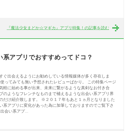
『魔法少女まどか☆マギカ』アプリ特集！の記事を読む
い系アプリでおすすめってドコ？
すぐ出会えるようにお勧めしている情報媒体が多く存在しま
か使ってみても無い予想されたレビューばかり。 この特集ページ
気軽に始める事が出来、未来に繋がるような真剣なお付き合
ブのようなフレンチなものまで補えるような出会い系アプリ界
のだけ紹介致します。 ※２０１７年もあと１ヵ月となりました
い系アプリに変化があった為に加筆しておりますのでご覧下さ
出会い系アプ...