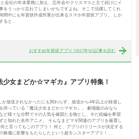
ると会社の年末業務に加え、忘年会やクリスマスと立て続けにイ
事をうっかり忘れてしまいがちですよね。そこで活躍してくれ
時間中にも年賀状作成作業が出来るスマホ年賀状アプリ。 しか
ると...
おすすめ年賀状アプリ [2017年]の記事を読む
法少女まどか☆マギカ』アプリ特集！
4月)しか放送されなかったにも関わらず、放送から4年以上が経過し
を誇っている『魔法少女まどか☆マギカ』。 劇場版のみなら
など様々な分野でその人気を確固たる物とし、今だ続編を希望
ずと知れた名作アニメ。 そんなまどマギ関連のアプリを厳選し
は何と言ってもこのアプリ！ 何と、アプリのリリースが決定する
株価に影響をもたらしたという超モンスターアプリ！ ...