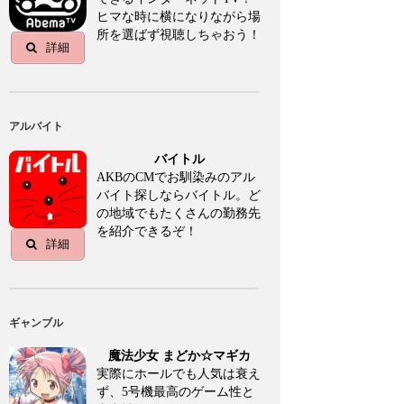
ヒマな時に横になりながら場
所を選ばず視聴しちゃおう！
詳細
アルバイト
バイトル
AKBのCMでお馴染みのアル
バイト探しならバイトル。ど
の地域でもたくさんの勤務先
を紹介できるぞ！
詳細
ギャンブル
魔法少女 まどか☆マギカ
実際にホールでも人気は衰え
ず、5号機最高のゲーム性と