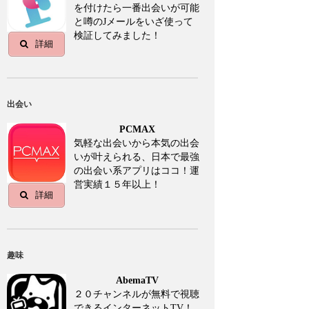
を付けたら一番出会いが可能
と噂のJメールをいざ使って
検証してみました！
詳細
出会い
PCMAX
気軽な出会いから本気の出会
いが叶えられる、日本で最強
の出会い系アプリはココ！運
営実績１５年以上！
詳細
趣味
AbemaTV
２０チャンネルが無料で視聴
できるインターネットTV！