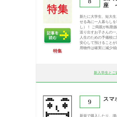
8
座 
新たに大学生、短大生
せる為に一人暮らしを
し）！ ご両親が転勤
送り出すお子さんの一
人生のための予備校に
安心して預けることが
用物件は確実に減少傾向
特集
新入学生とご
スマ
9
新規で購入したり、壊