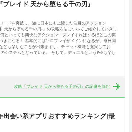
『ブレイド 天から堕ちる千の刃』
ウンロードを突破し、遂に日本にも上陸した注目のアクション
ブレイド 天から堕ちる千の刃-』の攻略方法についてご紹介していきま
は何といっても爽快なアクション！プレイすればするほどこの爽
つきになる！ 基本的にはソロプレイがメインになるが、毎日開
なども楽しむことが出来ますし、チャット機能も充実してお
らのシステムとなっている。 そして、デュエルというPvPも楽し
攻略『ブレイド 天から堕ちる千の刃』の記事を読む
17年出会い系アプリおすすめランキング[最