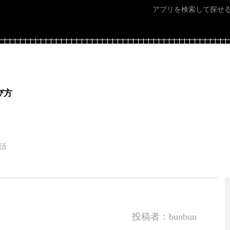
アプリを検索して探せ
び方
生活
投稿者：bunbun