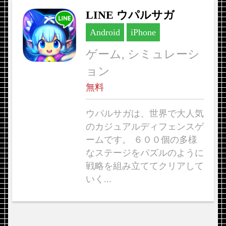
LINE ウパルサガ
Android
iPhone
ゲーム, シミュレーシ
ョン
無料
ウパルサガは、世界で大人気
のカジュアルディフェンスゲ
ームです。 ６００個の多様
なステージをパズルのように
戦略を組み立ててクリアして
いく...