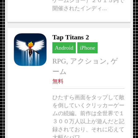
ゲームショー）２０１５内で
開催されたインディ...
Tap Titans 2
Android
iPhone
RPG, アクション, ゲ
ーム
無料
ひたすら画面をタップして敵
を倒していくクリッカーゲー
ムの続編。前作は全世界で１
３００万人以上が遊んだと記
録されており、それに応えて
大幅なパワ...