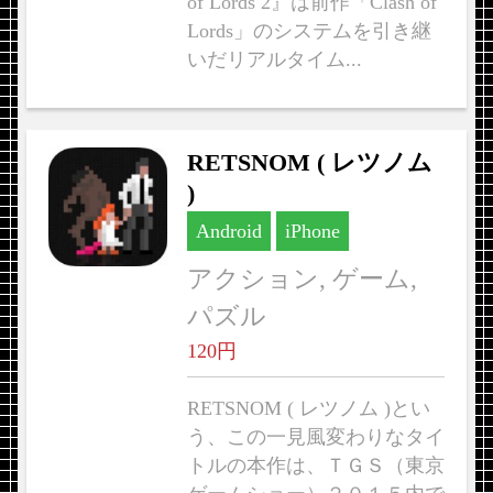
of Lords 2』は前作「Clash of
Lords」のシステムを引き継
いだリアルタイム...
RETSNOM ( レツノム
)
Android
iPhone
アクション, ゲーム,
パズル
120円
RETSNOM ( レツノム )とい
う、この一見風変わりなタイ
トルの本作は、ＴＧＳ（東京