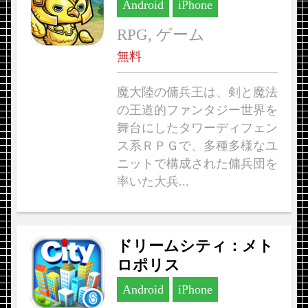
Android
iPhone
RPG, ゲーム
無料
魔大陸の傭兵王は、剣と魔法
の王道的ファンタジー世界を
舞台にしたタワーディフェン
ス系ＲＰＧで、多種多様なユ
ニットで構成された傭兵団を
率いた大兵...
ドリームシティ：メト
ロポリス
Android
iPhone