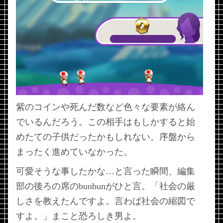
紫のコインや死んだ数など色々な要素が絡ん
でいるんだろう。この相手はもしかすると始
めたての子供だったかもしれない。序盤から
世界中のプレイヤーとクールさを競う
まったく進めていなかった。
モード
可愛そうな事したかな…と言った瞬間、編集
キノコ王国を作るモード
部の後ろの席のbunbunがひと言。「社会の厳
しさを教えたんですよ。言わば社会の縮図で
すよ。」まこと恐ろしき男よ。