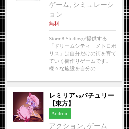
ゲーム, シミュレーシ
ョン
無料
Storm8 Studiosが提供する
「ドリームシティ：メトロポ
リス」は自分だけの街を育て
ていく街作りゲームです。
様々な施設を自分の...
レミリアvsパチュリー
【東方】
Android
アクション, ゲーム