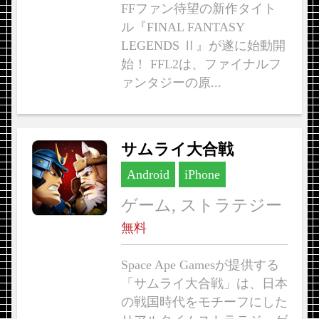
FFファン待望の新作タイト
ル『FINAL FANTASY
LEGENDS Ⅱ』が遂に始動開
始！ FFL2は、ファイナルフ
ァンタジーの原...
サムライ大合戦
Android
iPhone
ゲーム, ストラテジー
無料
Space Ape Gamesが提供する
「サムライ大合戦」は、日本
の戦国時代をモチーフにした