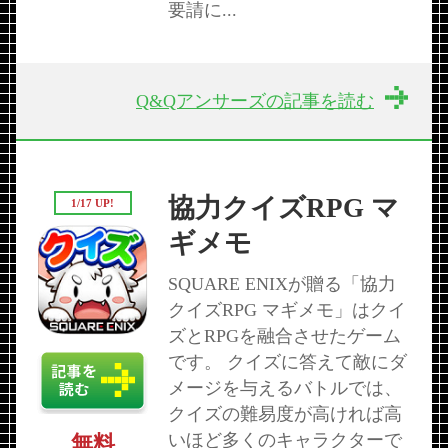
要請に...
Q&Qアンサーズの記事を読む
協力クイズRPG マ
1/17 UP!
ギメモ
SQUARE ENIXが贈る「協力
クイズRPG マギメモ」はクイ
ズとRPGを融合させたゲーム
です。 クイズに答えて敵にダ
メージを与えるバトルでは、
クイズの難易度が高ければ高
いほど多くのキャラクターで
無料