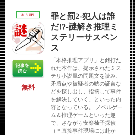
罪と罰2-犯人は誰
8/13 UP!
だ!?-謎解き推理ミ
ステリーサスペン
ス
「本格推理アプリ」と銘打た
れた本作は、提示されたミス
テリ小説風の問題文を読み、
矛盾点や被疑者の嘘の証言な
無料
どを探し出し、指摘して事件
を解決していく、といった内
容となっている。 ノベルゲー
ム＆推理ゲームといった趣
で、さながら安楽椅子探偵
（＊直接事件現場には赴か