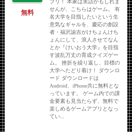
プリ！ 本家は実話かもしれま
せんが、こちらはゲーム。 有
無料
名大学を目指したいという生
意気なギャルを、慶応の創設
者・福沢諭吉がけちょんけち
ょんにして、浪人させてなん
とか『けいおう大学』を目指
す波乱万丈の育成クイズゲー
ム。 挫折を繰り返し、目標の
大学へたどり着け！ ダウンロ
ード ダウンロードは
Android、iPhone共に無料とな
っています。 ゲーム内での課
金要素も見当たらず、無料で
楽しめるゲームアプリとなっ
てい...