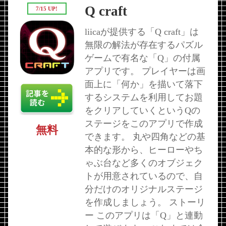
Q craft
7/15 UP!
liicaが提供する「Q craft」は
無限の解法が存在するパズル
ゲームで有名な「Q」の付属
アプリです。 プレイヤーは画
面上に「何か」を描いて落下
するシステムを利用してお題
をクリアしていくというQの
ステージをこのアプリで作成
無料
できます。 丸や四角などの基
本的な形から、ヒーローやち
ゃぶ台など多くのオブジェク
トが用意されているので、自
分だけのオリジナルステージ
を作成しましょう。 ストーリ
ー このアプリは「Q」と連動