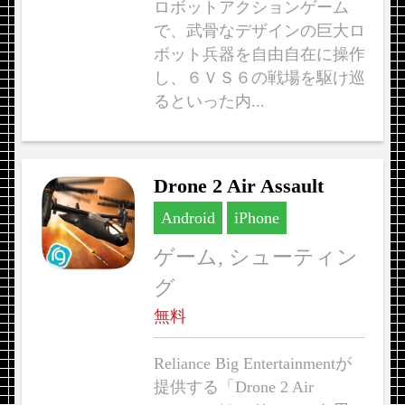
ロボットアクションゲーム
で、武骨なデザインの巨大ロ
ボット兵器を自由自在に操作
し、６ＶＳ６の戦場を駆け巡
るといった内...
Drone 2 Air Assault
Android
iPhone
ゲーム, シューティン
グ
無料
Reliance Big Entertainmentが
提供する「Drone 2 Air