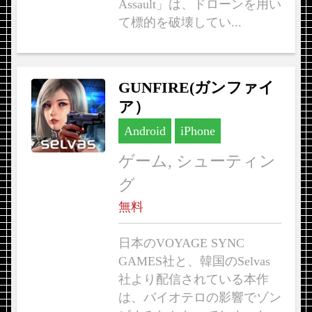
Assault」は、ドローンを用い
て標的を破壊してい...
GUNFIRE(ガンファイ
ア）
Android
iPhone
ゲーム, シューティン
グ
無料
日本のVOYAGE SYNC
GAMES社と、韓国のSelvas
社より配信されている本作
は、バイオテロの影響でゾン