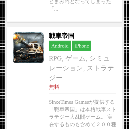
ビまみれとなってしまった
「...
戦車帝国
Android
iPhone
RPG, ゲーム, シミュ
レーション, ストラテ
ジー
無料
SinceTimes Gamesが提供する
「戦車帝国」は本格戦車スト
ラテジー大乱闘ゲーム。 実
在するものも含めて２００種