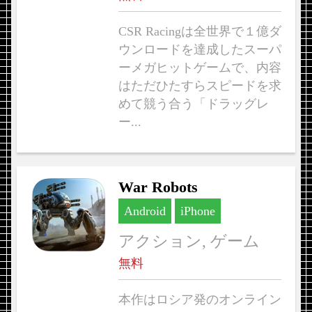
CSR Racingは全世界で１億ダ
ウンロードを達成したスーパ
ーメガヒットゲームで、内容
はただひたすらスピードを求
めて競う合う「ドラッグレ
ー...
War Robots
Android
iPhone
アクション, ゲーム
無料
本作はロシア発のオンライン