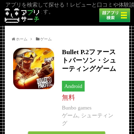
アプリを検索して探せる！レビューと口コミや体験
を掲載しています。
ホーム
ゲーム
Bullet P.2ファース
トパーソン・シュ
ーティングゲーム
Android
無料
Bunbo games
ゲーム, シューティン
グ