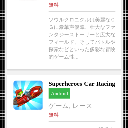
無料
ソウルクロニクルは美麗なＣ
Ｇに豪華声優陣、壮大なファ
ンタジーストーリーと広大な
フィールド、そしてバトルや
探索などといった多彩な冒険
的ゲーム性...
Superheroes Car Racing
Android
ゲーム, レース
無料