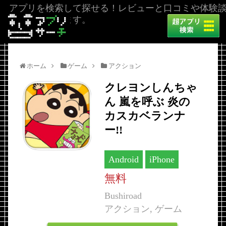
アプリを検索して探せる！レビューと口コミや体験
を掲載しています。
ホーム
ゲーム
アクション
クレヨンしんちゃ
ん 嵐を呼ぶ 炎の
カスカベランナ
ー!!
Android
iPhone
無料
Bushiroad
アクション, ゲーム