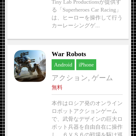
Tiny Lab Productionsが提供す
る「Superheroes Car Racing」
は、ヒーローを操作して行う
カーレーシングゲ...
War Robots
Android
iPhone
アクション, ゲーム
無料
本作はロシア発のオンライン
ロボットアクションゲーム
で、武骨なデザインの巨大ロ
ボット兵器を自由自在に操作
し、６ＶＳ６の戦場を駆け巡