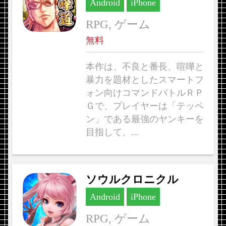
Android
iPhone
RPG, ゲーム
無料
本作は、不良と番長、喧嘩と
暴力を題材としたスマートフ
ォン向けコマンドバトルＲＰ
Ｇで、プレイヤーは「テッペ
ン」である最強のヤンキーを
目指して、...
ソウルクロニクル
Android
iPhone
RPG, ゲーム