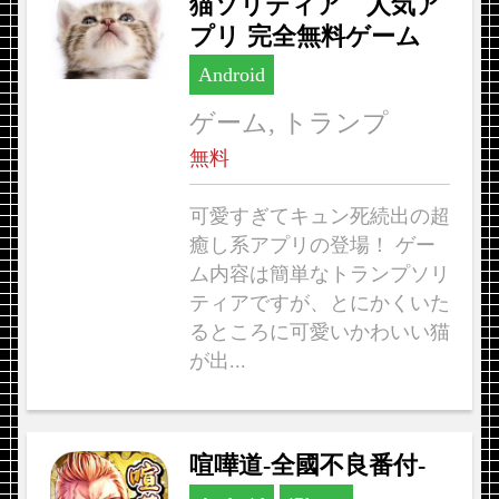
猫ソリティア 人気ア
プリ 完全無料ゲーム
Android
ゲーム, トランプ
無料
可愛すぎてキュン死続出の超
癒し系アプリの登場！ ゲー
ム内容は簡単なトランプソリ
ティアですが、とにかくいた
るところに可愛いかわいい猫
が出...
喧嘩道-全國不良番付-