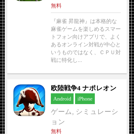
無料
『麻雀 昇龍神』は本格的な
麻雀ゲームを楽しめるスマー
トフォン向けアプリで、よく
あるオンライン対戦が中心と
いうものではなく、ＣＰＵ対
戦に特化し...
欧陸戦争4 ナポレオン
Android
iPhone
ゲーム, シミュレーシ
ョン
無料