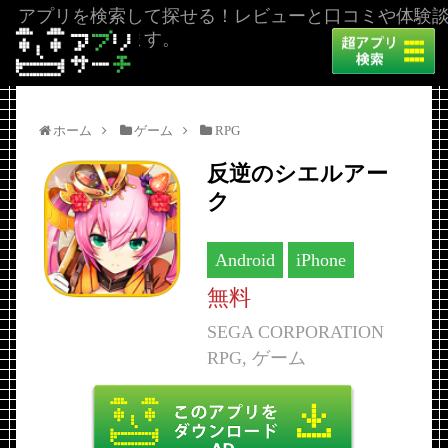
アプリを検索して探せる！レビューと口コミや体験
を掲載しています。
ホーム
ゲーム
RPG
反逆のシエルアー
ク
Android
iPhone
無料
SEGA CORPORATION
RPG, ゲーム