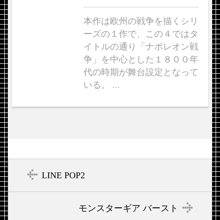
本作は欧州の戦争を描くシリ
ーズの１作で、この４ではタ
イトルの通り「ナポレオン戦
争」を中心とした１８００年
代の時期が舞台設定となって
いる。 ...
LINE POP2
モンスターギア バースト