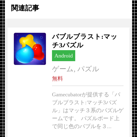
関連記事
バブルブラスト:マッ
チ3パズル
Android
ゲーム, パズル
無料
Gamecubatorが提供する「バ
ブルブラスト:マッチ3パズ
ル」はマッチ３系のパズルゲ
ームです。 パズルボード上
で同じ色のバブルを３...