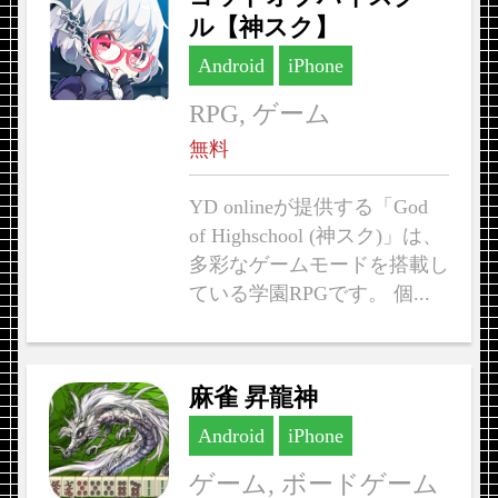
ル【神スク】
Android
iPhone
RPG, ゲーム
無料
YD onlineが提供する「God
of Highschool (神スク)」は、
多彩なゲームモードを搭載し
ている学園RPGです。 個...
麻雀 昇龍神
Android
iPhone
ゲーム, ボードゲーム