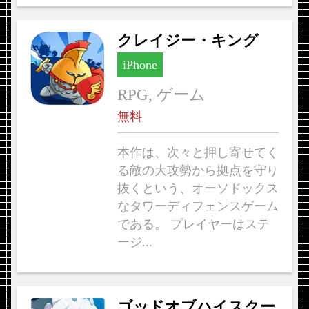
クレイジー・キング
iPhone
RPG, ゲーム
無料
本作は、次々と押し寄せてく
る敵の大攻勢から拠点を守り
抜くという、オーソドックス
なタワーディフェンスゲーム
である。 プレイヤーはステ
ージ...
ゴッドオブハイスクー