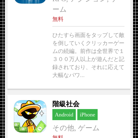
ーム
無料
ひたすら画面をタップして敵
を倒していくクリッカーゲー
ムの続編。前作は全世界で１
３００万人以上が遊んだと記
録されており、それに応えて
大幅なパワ...
階級社会
Android
iPhone
その他, ゲーム
無料