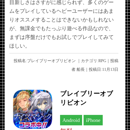
目新しさはさすがに感じられず、多くのゲー
ムをプレイしているヘビーユーザーにはあま
りオススメすることはできないかもしれない
が、無課金でもたっぷり遊べる作品なので、
まずは序盤だけでもお試しでプレイしてみて
ほしい。
投稿名:
ブレイブリーオブリビオン
｜カテゴリ:
RPG
｜投稿
者:
船長
｜投稿日:
11月13日
ブレイブリーオブ
リビオン
Android
iPhone