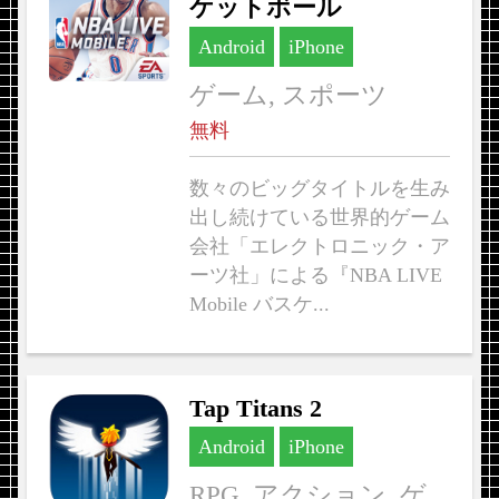
ケットボール
Android
iPhone
ゲーム, スポーツ
無料
数々のビッグタイトルを生み
出し続けている世界的ゲーム
会社「エレクトロニック・ア
ーツ社」による『NBA LIVE
Mobile バスケ...
Tap Titans 2
Android
iPhone
RPG, アクション, ゲ