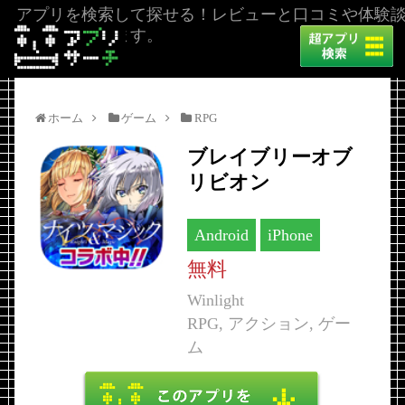
アプリを検索して探せる！レビューと口コミや体験
を掲載しています。
ホーム
ゲーム
RPG
ブレイブリーオブ
リビオン
Android
iPhone
無料
Winlight
RPG, アクション, ゲー
ム