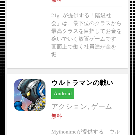
21g. が提供する「階級社
会」は、最下位のクラスから
最高クラスを目指してお金を
稼いでいく放置ゲームです。
画面上で働く社員達が金を
堀...
ウルトラマンの戦い
Android
アクション, ゲーム
無料
Mythonimeが提供する「ウル