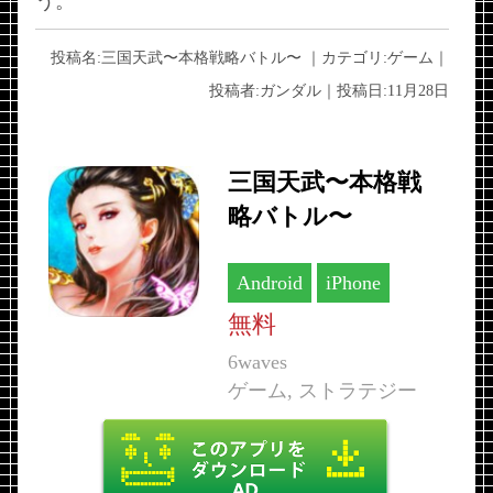
う。
投稿名:
三国天武〜本格戦略バトル〜
｜カテゴリ:
ゲーム
｜
投稿者:
ガンダル
｜投稿日:
11月28日
三国天武〜本格戦
略バトル〜
Android
iPhone
無料
6waves
ゲーム, ストラテジー