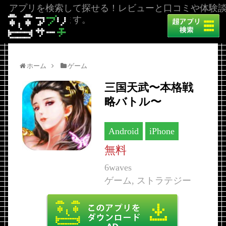
アプリを検索して探せる！レビューと口コミや体験
を掲載しています。
ホーム
ゲーム
三国天武〜本格戦
略バトル〜
Android
iPhone
無料
6waves
ゲーム, ストラテジー