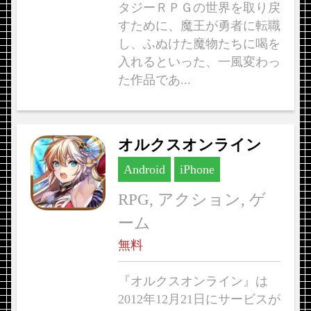
タジーＲＰＧの世界を取り戻
すために、魔王が勇者に転職
し、ふぬけた魔物たちに喝を
入れるといった、一風変わっ
た作品であ...
オルクスオンライン
Android
iPhone
RPG, アクション, ゲ
ーム
無料
『オルクスオンライン』は
2012年12月21日にサービスが