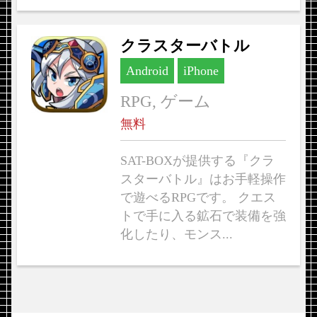
クラスターバトル
Android
iPhone
RPG, ゲーム
無料
SAT-BOXが提供する『クラ
スターバトル』はお手軽操作
で遊べるRPGです。 クエス
トで手に入る鉱石で装備を強
化したり、モンス...