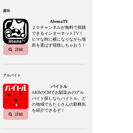
趣味
AbemaTV
２０チャンネルが無料で視聴
できるインターネットTV！
ヒマな時に横になりながら場
所を選ばず視聴しちゃおう！
詳細
アルバイト
バイトル
AKBのCMでお馴染みのアル
バイト探しならバイトル。ど
の地域でもたくさんの勤務先
を紹介できるぞ！
詳細