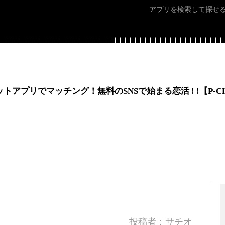
アプリを検索して探せ
トアプリでマッチング！無料のSNSで始まる恋活 ! !【P-C
投稿者：サチオ