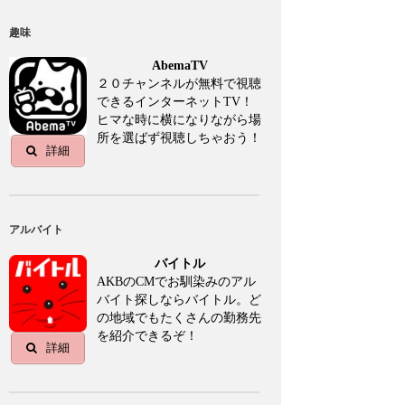
趣味
AbemaTV
２０チャンネルが無料で視聴
できるインターネットTV！
ヒマな時に横になりながら場
所を選ばず視聴しちゃおう！
詳細
アルバイト
バイトル
AKBのCMでお馴染みのアル
バイト探しならバイトル。ど
の地域でもたくさんの勤務先
を紹介できるぞ！
詳細