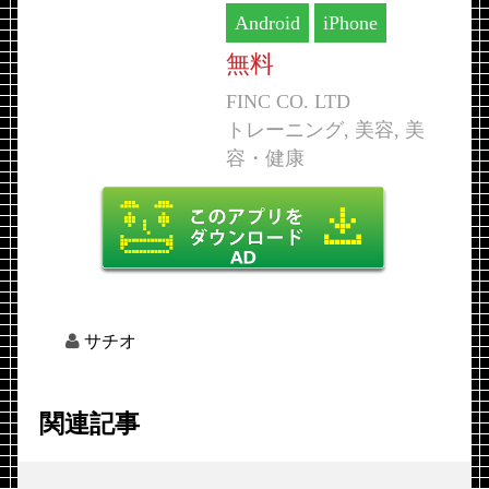
Android
iPhone
無料
FINC CO. LTD
トレーニング, 美容, 美
容・健康
サチオ
関連記事