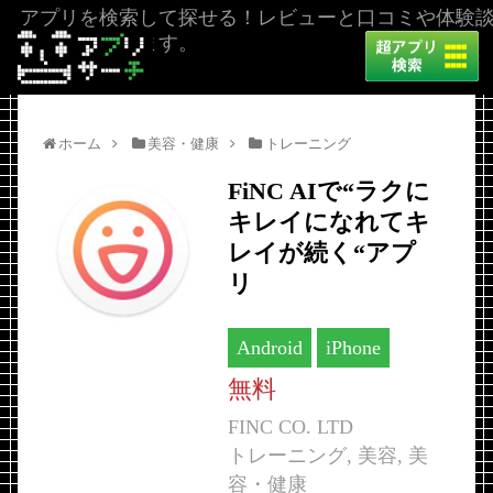
アプリを検索して探せる！レビューと口コミや体験
を掲載しています。
ホーム
美容・健康
トレーニング
FiNC AIで“ラクに
キレイになれてキ
レイが続く“アプ
リ
Android
iPhone
無料
FINC CO. LTD
トレーニング, 美容, 美
容・健康