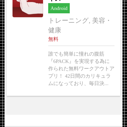
Android
トレーニング, 美容・
健康
無料
誰でも簡単に憧れの腹筋
『6PACK』を実現する為に
作られた無料ワークアウトア
プリ！ 42日間のカリキュラ
ムになっており、毎日決...