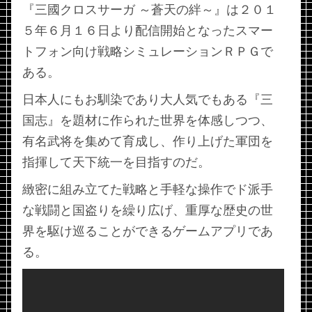
『三國クロスサーガ ～蒼天の絆～』は２０１
５年６月１６日より配信開始となったスマー
トフォン向け戦略シミュレーションＲＰＧで
ある。
日本人にもお馴染であり大人気でもある『三
国志』を題材に作られた世界を体感しつつ、
有名武将を集めて育成し、作り上げた軍団を
指揮して天下統一を目指すのだ。
緻密に組み立てた戦略と手軽な操作でド派手
な戦闘と国盗りを繰り広げ、重厚な歴史の世
界を駆け巡ることができるゲームアプリであ
る。