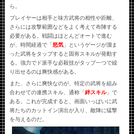
ら。
プレイヤーは相手と味方武将の相性や距離、
さらには攻撃範囲などをよく考えて布陣する
必要がある。戦闘はほとんどオートで進む
が、時間経過で「
怒気
」というゲージが溜ま
った武将をタップすると固有スキルが発動す
る。強力でド派手な必殺技がタップ一つで繰
り出せるのは爽快感がある。
また、さらに爽快なのが、特定の武将を組み
合わせての連携スキル、通称「
絆スキル
」で
ある。これが完成すると、画面いっぱいに武
将たちのカットイン演出が入り、敵陣に猛撃
を与えるのだ。