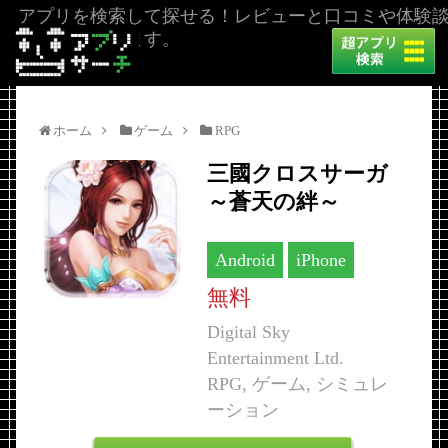
アプリを検索して探せる！レビューと口コミや体験
を掲載しています。
ホーム
ゲーム
RPG
三國クロスサーガ
～蒼天の絆～
Android
iPhone
無料
Digital Sky
Entertainment Ltd.
RPG, ゲーム, シミュレ
ーション