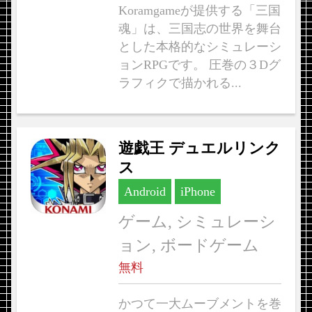
Koramgameが提供する「三国
魂」は、三国志の世界を舞台
とした本格的なシミュレーシ
ョンRPGです。 圧巻の３Dグ
ラフィクで描かれる...
遊戯王 デュエルリンク
ス
Android
iPhone
ゲーム, シミュレーシ
ョン, ボードゲーム
無料
かつて一大ムーブメントを巻