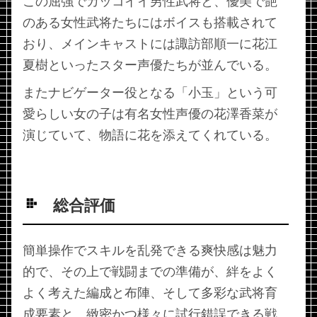
この屈強でカッコイイ男性武将と、優美で艶
のある女性武将たちにはボイスも搭載されて
おり、メインキャストには諏訪部順一に花江
夏樹といったスター声優たちが並んでいる。
またナビゲーター役となる「小玉」という可
愛らしい女の子は有名女性声優の花澤香菜が
演じていて、物語に花を添えてくれている。
総合評価
簡単操作でスキルを乱発できる爽快感は魅力
的で、その上で戦闘までの準備が、絆をよく
よく考えた編成と布陣、そして多彩な武将育
成要素と、緻密かつ様々に試行錯誤できる戦