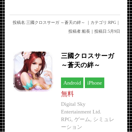
投稿名:
三國クロスサーガ ～蒼天の絆～
｜カテゴリ:
RPG
｜
投稿者:
船長
｜投稿日:
5月9日
三國クロスサーガ
～蒼天の絆～
Android
iPhone
無料
Digital Sky
Entertainment Ltd.
RPG, ゲーム, シミュレ
ーション