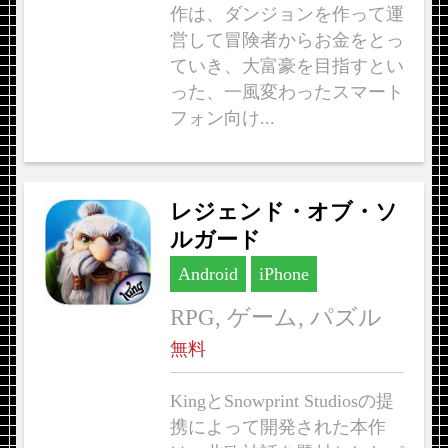
作は、ダンジョンを作って運
営して冒険者からお金をとっ
ていき、大富豪を目指すとい
った、一風変わったスマート
フォン向け...
レジェンド・オブ・ソ
ルガード
Android
iPhone
RPG, ゲーム, パズル
無料
KingとSnowprint Studiosの提
携によって開発された本作