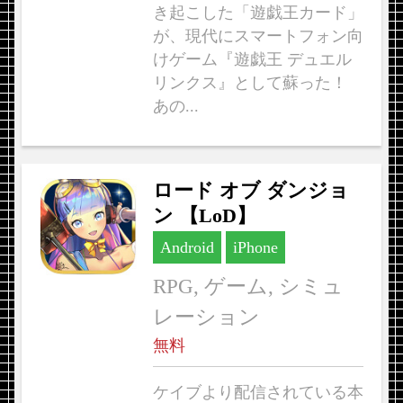
き起こした「遊戯王カード」
が、現代にスマートフォン向
けゲーム『遊戯王 デュエル
リンクス』として蘇った！
あの...
ロード オブ ダンジョ
ン 【LoD】
Android
iPhone
RPG, ゲーム, シミュ
レーション
無料
ケイブより配信されている本