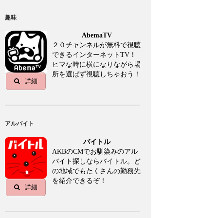
趣味
AbemaTV
２０チャンネルが無料で視聴
できるインターネットTV！
ヒマな時に横になりながら場
所を選ばず視聴しちゃおう！
詳細
アルバイト
バイトル
AKBのCMでお馴染みのアル
バイト探しならバイトル。ど
の地域でもたくさんの勤務先
を紹介できるぞ！
詳細