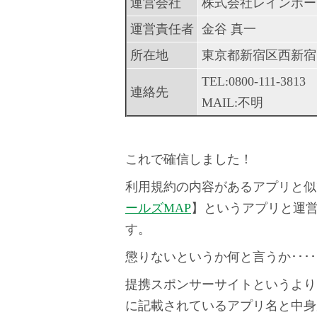
運営会社
株式会社レインボー
運営責任者
金谷 真一
所在地
東京都新宿区西新宿7-
TEL:0800-111-3813
連絡先
MAIL:不明
これで確信しました！
利用規約の内容があるアプリと似
ールズMAP
】というアプリと運
す。
懲りないというか何と言うか････
提携スポンサーサイトというより自社
に記載されているアプリ名と中身