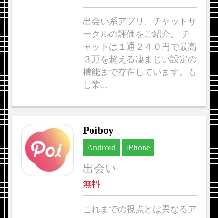
出会い系アプリ、チャットサ
ークルの評価をご紹介。 チ
ャットは１通２４０円で最高
３万を超える凄まじい設定の
機能まで存在しています。も
し業...
Poiboy
Android
iPhone
出会い
無料
これまでの視点とは異なるア