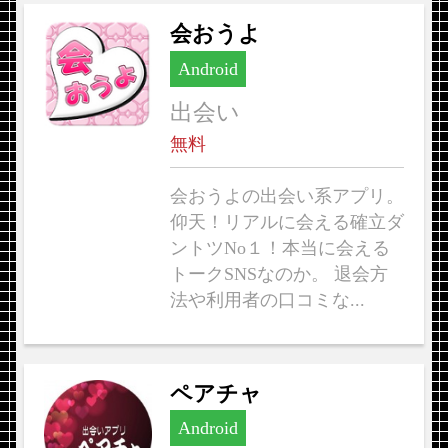
会おうよ
Android
出会い
無料
会おうよの出会い系アプリ。
仰天！リアルに会える確立ダ
ントツNo１！本当に会える
トークSNSなのか。 退会方
法や利用者の口コミな...
ペアチャ
Android