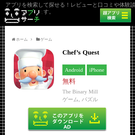
アプリを検索して探せる！レビューと口コミや体験
を掲載しています。
ホーム
ゲーム
Chef’s Quest
Android
iPhone
無料
The Binary Mill
ゲーム, パズル