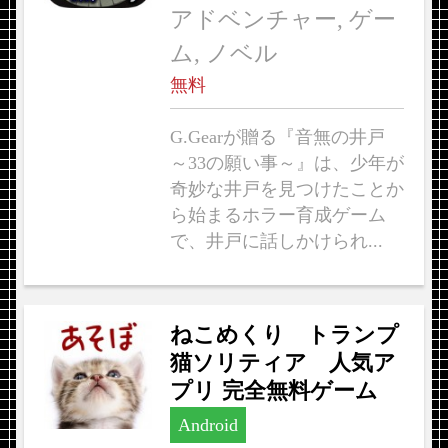
アドベンチャー, ゲー
ム, ノベル
無料
G.Gearが贈る『音無の井戸
～33の願い事～』は、少年が
奇妙な井戸を見つけたことか
ら始まるホラー育成ゲーム
で、井戸に話しかけられ...
ねこめくり トランプ
猫ソリティア 人気ア
プリ 完全無料ゲーム
Android