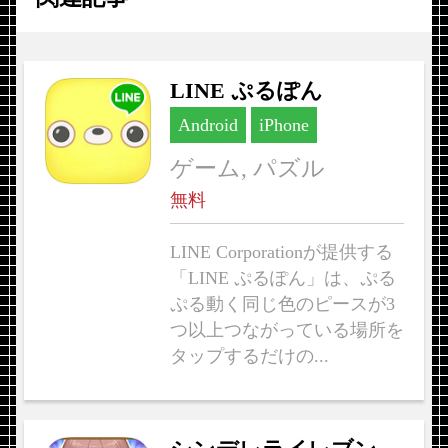
LINE ぷるぽん
Android
iPhone
ゲーム, パズル
無料
LINE Corporationが提供する
「LINE ぷるぽん」は、ぷる
ぷる動く同じ色のピースが3
つ以上つながっている場所を
タップするだけの...