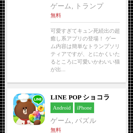
ゲーム, トランプ
無料
可愛すぎてキュン死続出の超
癒し系アプリの登場！ ゲー
ム内容は簡単なトランプソリ
ティアですが、とにかくいた
るところに可愛いかわいい猫
が出...
LINE POP ショコラ
Android
iPhone
ゲーム, パズル
無料