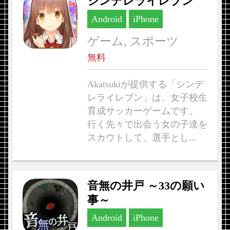
シンデレライレブン
Android
iPhone
ゲーム, スポーツ
無料
Akatsukiが提供する「シンデ
レライレブン」は、女子校生
育成サッカーゲームです。
行く先々で出会う女の子達を
スカウトして、選手とし...
音無の井戸 ～33の願い
事～
Android
iPhone