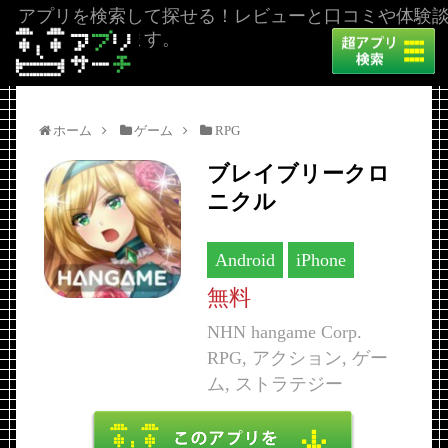
アプリを検索して探せる！レビューと口コミや体験
を掲載しています。
ホーム
ゲーム
RPG
ブレイブリークロ
ニクル
Android
iPhone
無料
NHN hangame Corp.
RPG, アクション, ゲー
ム, ストラテジー