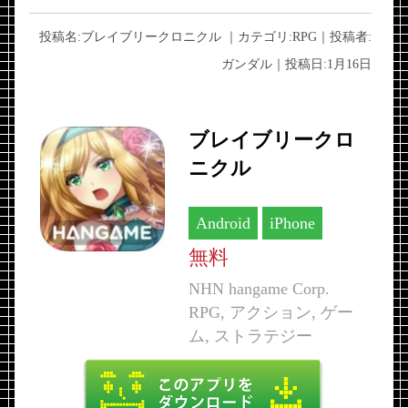
投稿名:
ブレイブリークロニクル
｜カテゴリ:
RPG
｜投稿者:
ガンダル
｜投稿日:
1月16日
ブレイブリークロ
ニクル
Android
iPhone
無料
NHN hangame Corp.
RPG, アクション, ゲー
ム, ストラテジー