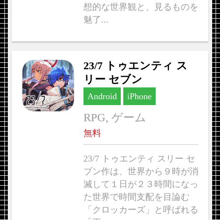
想的な世界観と、見るものを
魅了...
23/7 トゥエンティ ス
リー セブン
Android
iPhone
RPG, ゲーム
無料
23/7 トゥエンティ スリー セ
ブン作は、世界から９時が消
滅して１日が２３時間になっ
た世界で時間支配を目論む
「クロッカーズ」と呼ばれる