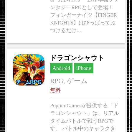
ンタジーRPGとして登場！
フィンガーナイツ【FINGER
KNIGHTS】はひっぱってぶ
つけるだけ...
ドラゴンシャウト
Android
iPhone
RPG, ゲーム
無料
Poppin Gamesが提供する「ド
ラゴンシャウト」は、リアル
タイムバトルで戦うRPGで
す。 バトル中のキャラクタ