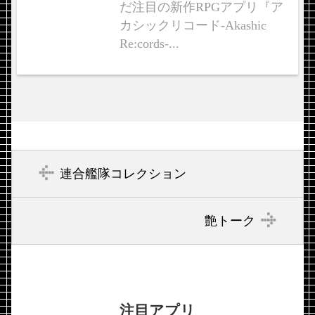
だ注目の新作RPGアプリ『ア
カシックリコード-Akashic
Re:cords-...
連合艦隊コレクション
艶トーク
注目アプリ