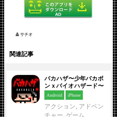
サチオ
関連記事
バカハザ〜少年バカボ
ンｘバイオハザード〜
Android
iPhone
アクション, アドベン
チャー, ゲーム