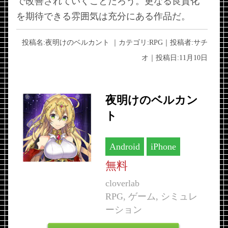
で改善されていくことだろう。更なる良質化
を期待できる雰囲気は充分にある作品だ。
投稿名:
夜明けのベルカント
｜カテゴリ:
RPG
｜投稿者:
サチ
オ
｜投稿日:
11月10日
夜明けのベルカン
ト
Android
iPhone
無料
cloverlab
RPG, ゲーム, シミュレ
ーション