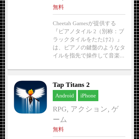
無料
Cheetah Gamesが提供する
『ピアノタイル 2（別称：ブ
ラックタイルをたたけ2）』
は、ピアノの鍵盤のようなタ
イルを指先で操作して音楽...
Tap Titans 2
Android
iPhone
RPG, アクション, ゲ
ーム
無料