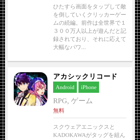
ひたすら画面をタップして敵
を倒していくクリッカーゲー
ムの続編。前作は全世界で１
３００万人以上が遊んだと記
録されており、それに応えて
大幅なパワ...
アカシックリコード
Android
iPhone
RPG, ゲーム
無料
スクウェアエニックスと
KADOKAWAがタッグを組ん