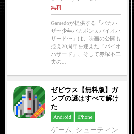
無料
Gamedoが提供する『バカハ
ザ〜少年バカボンｘバイオハ
ザード〜』は、映画の公開も
控え20周年を迎えた『バイオ
ハザード』、そして赤塚不二
夫の...
ゼビウス【無料版】ガ
ンプの謎はすべて解け
た
Android
iPhone
ゲーム, シューティン