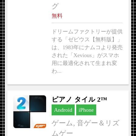
グ
無料
ドリームファクトリーが提供
する「ゼビウス【無料版】」
は、1983年にナムコより発売
された「Xevious」がスマホ
用に最適化されて生まれ変
わ...
ピアノ タイル 2™
Android
iPhone
ゲーム, 音ゲー＆リズ
ムゲー