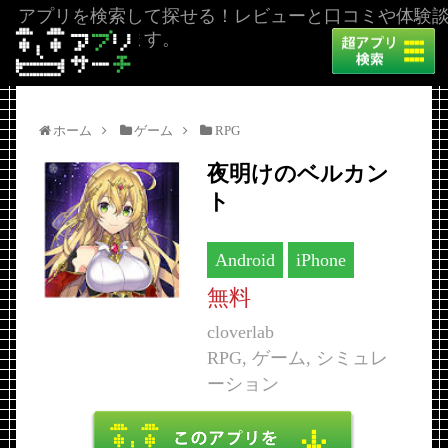
アプリを検索して探せる！レビューと口コミや体験
を掲載しています。
ホーム
ゲーム
RPG
夜明けのベルカン
ト
Android
iPhone
無料
cloverlab
RPG, ゲーム, シミュレ
ーション