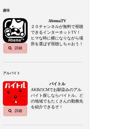
趣味
AbemaTV
２０チャンネルが無料で視聴
できるインターネットTV！
ヒマな時に横になりながら場
所を選ばず視聴しちゃおう！
詳細
アルバイト
バイトル
AKBのCMでお馴染みのアル
バイト探しならバイトル。ど
の地域でもたくさんの勤務先
を紹介できるぞ！
詳細