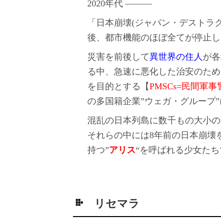
2020年代 ―――
「日本崩壊(ジャパン・デストラ
後、都市機能のほぼ全てが停止し
災害を前後して
異世界の住人
が各
る中、急速に悪化した治安のため
を目的とする【
PMSCs=民間軍
の多国籍企業”ウェガ・グループ
混乱の日本列島に数千もの大小の
それらの中には8年前の日本崩壊
持つ”
アリス
“を呼ばれる少女た
リセマラ