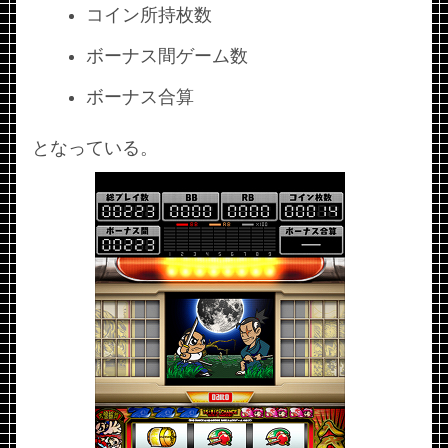
コイン所持枚数
ボーナス間ゲーム数
ボーナス合算
となっている。