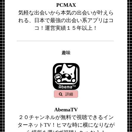
PCMAX
気軽な出会いから本気の出会いが叶えら
れる、日本で最強の出会い系アプリはコ
コ！運営実績１５年以上！
趣味
詳細
AbemaTV
２０チャンネルが無料で視聴できるイン
ターネットTV！ヒマな時に横になりなが