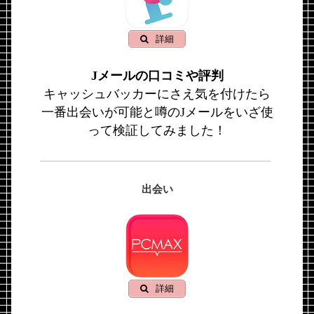
詳細
Jメールの口コミや評判
キャッシュバッカーにさえ気を付けたら
一番出会いが可能と噂のJメールをいざ使
って検証してみました！
出会い
詳細