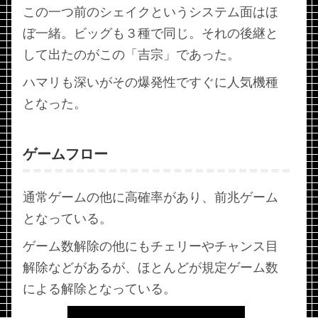
この一つ前のシェイクというシステム面はほ
ぼ一緒。ビッグも３種で同じ。それの後継と
して出たのがこの「吉宗」であった。
ハマリも深いがその爆発性ですぐに人気機種
となった。
ゲームフロー
通常ゲームの他に高確率があり、前兆ゲーム
となっている。
ゲーム数解除の他にもチェリーやチャンス目
解除などがあるが、ほとんどが規定ゲーム数
による解除となっている。