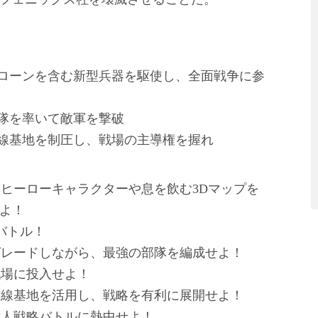
ドローンを含む新型兵器を駆使し、全面戦争に参
部隊を率いて敵軍を撃破
前線基地を制圧し、戦場の主導権を握れ
たヒーローキャラクターや息を飲む3Dマップを
よ！
バトル！
グレードしながら、最強の部隊を編成せよ！
戦場に投入せよ！
前線基地を活用し、戦略を有利に展開せよ！
対人戦略バトルに熱中せよ！