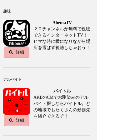
趣味
AbemaTV
２０チャンネルが無料で視聴
できるインターネットTV！
ヒマな時に横になりながら場
所を選ばず視聴しちゃおう！
詳細
アルバイト
バイトル
AKBのCMでお馴染みのアル
バイト探しならバイトル。ど
の地域でもたくさんの勤務先
を紹介できるぞ！
詳細