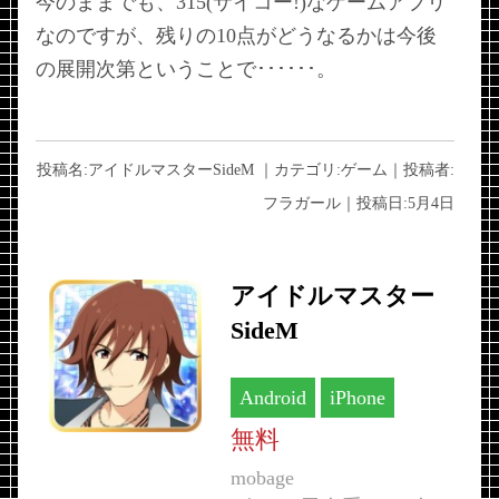
今のままでも、315(サイコー!)なゲームアプリ
なのですが、残りの10点がどうなるかは今後
の展開次第ということで･･････。
投稿名:
アイドルマスターSideM
｜カテゴリ:
ゲーム
｜投稿者:
フラガール
｜投稿日:
5月4日
アイドルマスター
SideM
Android
iPhone
無料
mobage