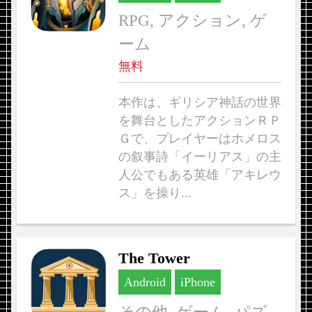
RPG, アクション, ゲ
ーム
無料
本作は、ギリシア神話の世界
を舞台としたアクションＲＰ
Ｇで、プレイヤーはホメロス
の叙事詩「イーリアス」の主
人公でもある英雄「アキレウ
ス」を操り...
The Tower
Android
iPhone