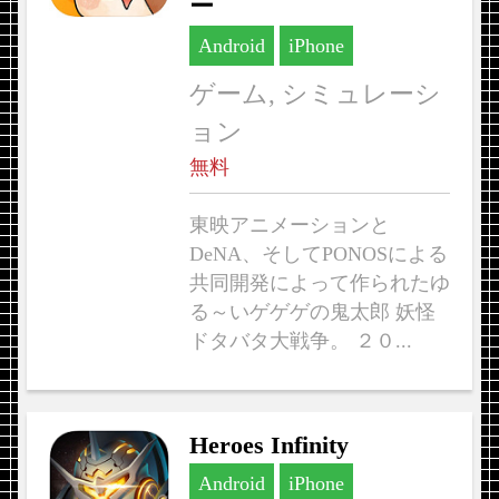
ー
Android
iPhone
ゲーム, シミュレーシ
ョン
無料
東映アニメーションと
DeNA、そしてPONOSによる
共同開発によって作られたゆ
る～いゲゲゲの鬼太郎 妖怪
ドタバタ大戦争。 ２０...
Heroes Infinity
Android
iPhone