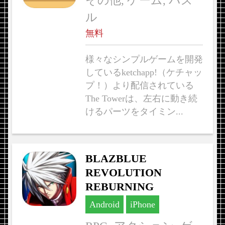
その他, ゲーム, パズ
ル
無料
様々なシンプルゲームを開発
しているketchapp!（ケチャッ
プ！）より配信されている
The Towerは、左右に動き続
けるパーツをタイミン...
BLAZBLUE
REVOLUTION
REBURNING
Android
iPhone