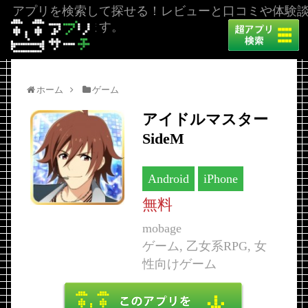
アプリを検索して探せる！レビューと口コミや体験
を掲載しています。
ホーム
ゲーム
アイドルマスター
SideM
Android
iPhone
無料
mobage
ゲーム, 乙女系RPG, 女
性向けゲーム