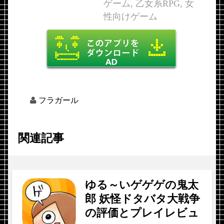
ゲーム, 乙女系RPG, 女
性向けゲーム
フラガール
関連記事
ゆる～いゲゲゲの鬼太
郎 妖怪ドタバタ大戦争
の評価とプレイレビュ