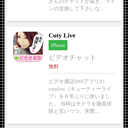
さんのチャットが届き、ライ
ンの交換して下さいな...
Cuty Live
iPhone
ビデオチャット
無料
ビデオ通話SNSアプリの
cutylive（キューティーライ
ブ）を６年ぶりに使いまし
た。 当時はサクラを徹底排
除と言いつつ、実際...