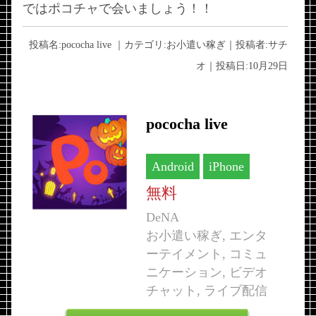
ではポコチャで会いましょう！！
投稿名:
pococha live
｜カテゴリ:
お小遣い稼ぎ
｜投稿者:
サチ
オ
｜投稿日:
10月29日
pococha live
Android
iPhone
無料
DeNA
お小遣い稼ぎ, エンタ
ーテイメント, コミュ
ニケーション, ビデオ
チャット, ライブ配信