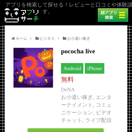
アプリを検索して探せる！レビューと口コミや体験
を掲載しています。
ホーム
ビジネス
お小遣い稼ぎ
pococha live
Android
iPhone
無料
DeNA
お小遣い稼ぎ, エンタ
ーテイメント, コミュ
ニケーション, ビデオ
チャット, ライブ配信