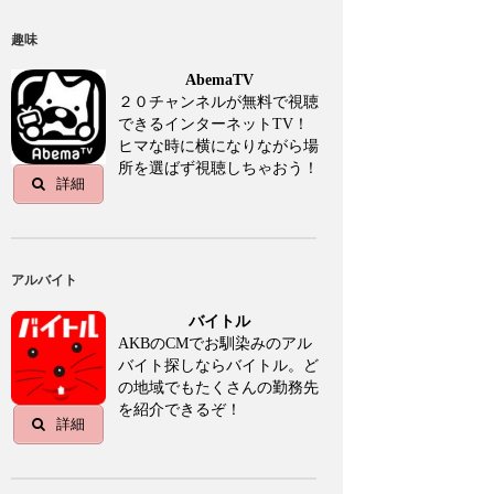
趣味
AbemaTV
２０チャンネルが無料で視聴
できるインターネットTV！
ヒマな時に横になりながら場
所を選ばず視聴しちゃおう！
詳細
アルバイト
バイトル
AKBのCMでお馴染みのアル
バイト探しならバイトル。ど
の地域でもたくさんの勤務先
を紹介できるぞ！
詳細