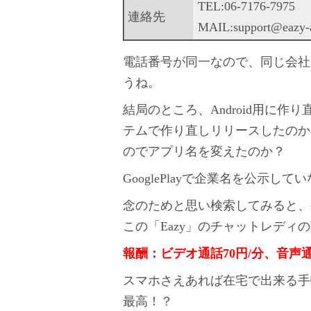
TEL:06-7176-7975
連絡先
MAIL:support@eazy-
電話番号が同一なので、同じ会社
うね。
結局のところ、Android用に
テムで作り直しリリースしたのか
のでアプリ名を変えたのか？
GooglePlayで企業名を公示
念のためと思い検索してみると、
この「Eazy」のチャットレディ
報酬：ビデオ通話70円/分、音声通
スマホさえあれば在宅で出来る手
最高！？