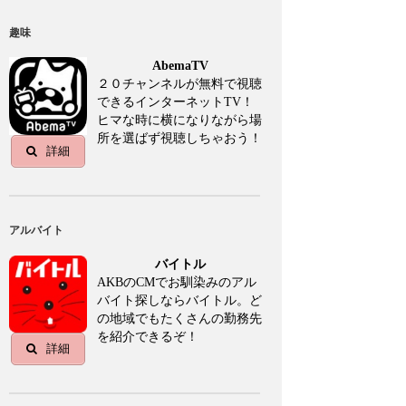
趣味
AbemaTV
２０チャンネルが無料で視聴
できるインターネットTV！
ヒマな時に横になりながら場
所を選ばず視聴しちゃおう！
詳細
アルバイト
バイトル
AKBのCMでお馴染みのアル
バイト探しならバイトル。ど
の地域でもたくさんの勤務先
を紹介できるぞ！
詳細