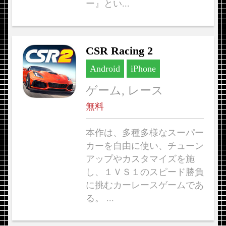
ー』とい...
CSR Racing 2
Android
iPhone
ゲーム, レース
無料
本作は、多種多様なスーパー
カーを自由に使い、チューン
アップやカスタマイズを施
し、１ＶＳ１のスピード勝負
に挑むカーレースゲームであ
る。 ...