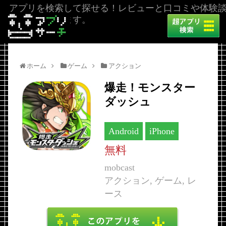
アプリを検索して探せる！レビューと口コミや体験
を掲載しています。
ホーム
ゲーム
アクション
爆走！モンスター
ダッシュ
Android
iPhone
無料
mobcast
アクション, ゲーム, レ
ース