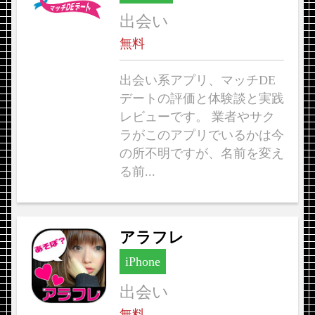
出会い
無料
出会い系アプリ、マッチDE
デートの評価と体験談と実践
レビューです。 業者やサク
ラがこのアプリでいるかは今
の所不明ですが、名前を変え
る前...
アラフレ
iPhone
出会い
無料