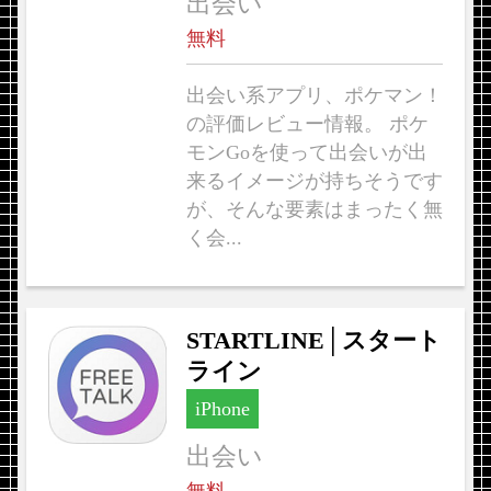
出会い
無料
出会い系アプリ、ポケマン！
の評価レビュー情報。 ポケ
モンGoを使って出会いが出
来るイメージが持ちそうです
が、そんな要素はまったく無
く会...
STARTLINE│スタート
ライン
iPhone
出会い