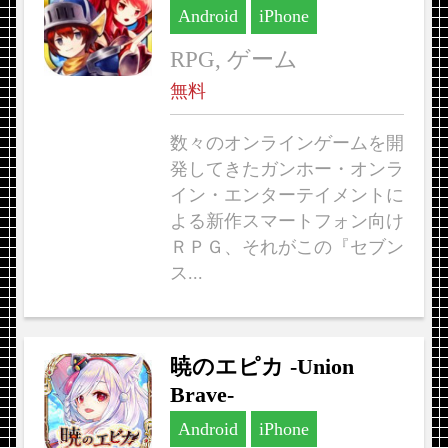
Android
iPhone
RPG, ゲーム
無料
数々のオンラインゲームを開
発してきたガンホー・オンラ
イン・エンターテイメントに
よる新作スマートフォン向け
ＲＰＧ、それがこの『セブン
ス...
暁のエピカ -Union
Brave-
Android
iPhone