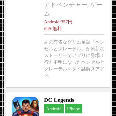
アドベンチャー, ゲー
ム
Android:357円
iOS:無料
あの有名なグリム童話「ヘン
ゼルとグレーテル」が斬新な
ストーリーでアプリに登場！
行方不明になったヘンゼルと
グレーテルを探す謎解きアド
ベ...
DC Legends
Android
iPhone