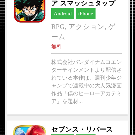
ア スマッシュタップ
Android
iPhone
RPG, アクション, ゲ
ーム
無料
株式会社バンダイナムコエン
ターテインメントより配信さ
れている本作は、週刊少年ジ
ャンプで連載中の大人気漫画
作品「僕のヒーローアカデミ
ア」を題材...
セブンス・リバース