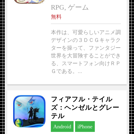
RPG, ゲーム
無料
本作は、可愛らしいアニメ調
デザインの３ＤＣＧキャラク
ターを操って、ファンタジー
世界を大冒険することができ
る、スマートフォン向けＲＰ
Ｇである。...
フィアフル・テイル
ズ：ヘンゼルとグレー
テル
Android
iPhone