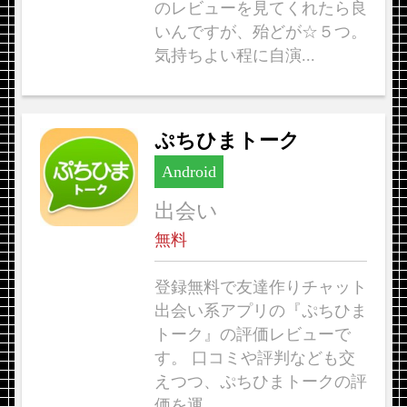
のレビューを見てくれたら良
いんですが、殆どが☆５つ。
気持ちよい程に自演...
ぷちひまトーク
Android
出会い
無料
登録無料で友達作りチャット
出会い系アプリの『ぷちひま
トーク』の評価レビューで
す。 口コミや評判なども交
えつつ、ぷちひまトークの評
価を運...