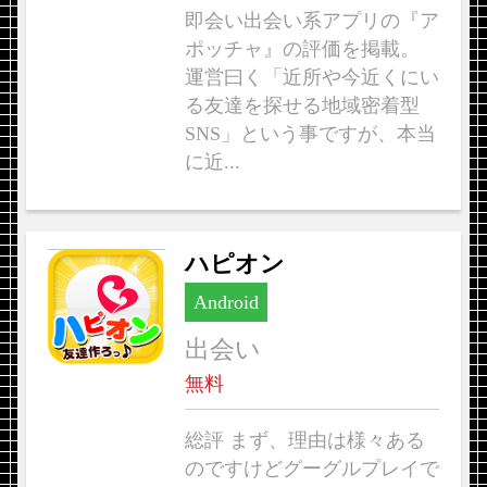
即会い出会い系アプリの『ア
ポッチャ』の評価を掲載。
運営曰く「近所や今近くにい
る友達を探せる地域密着型
SNS」という事ですが、本当
に近...
ハピオン
Android
出会い
無料
総評 まず、理由は様々ある
のですけどグーグルプレイで