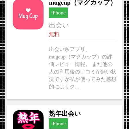
mugcup（マグカップ）
iPhone
出会い
無料
出会い系アプリ、
mugcup（マグカップ）の評
価レビュー情報。 まだ他の
人の利用後の口コミが無い状
況ですが私が使ってみた感想
的にはサク...
熟年出会い
iPhone