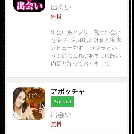
出会い
無料
出会い系アプリ、熟年出会い
を実際に利用した評価と実践
レビューです。 サクラとい
う以前にこれはあまりに酷い
内容となっておりまして...
アポッチャ
Android
出会い
無料