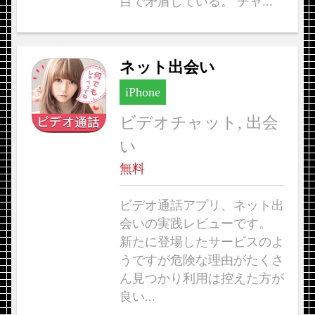
目で矛盾している。 チャ...
ネット出会い
iPhone
ビデオチャット, 出会
い
無料
ビデオ通話アプリ、ネット出
会いの実践レビューです。
新たに登場したサービスのよ
うですが危険な理由がたくさ
ん見つかり利用は控えた方が
良い...