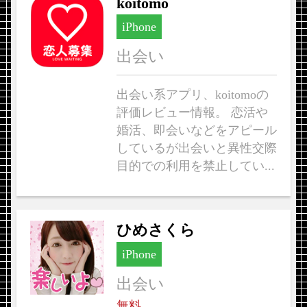
koitomo
iPhone
出会い
出会い系アプリ、koitomoの
評価レビュー情報。 恋活や
婚活、即会いなどをアピール
しているが出会いと異性交際
目的での利用を禁止してい...
ひめさくら
iPhone
出会い
無料