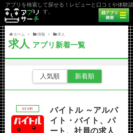
アプリを検索して探せる！レビューと口コミや体験
を掲載しています。
ホーム
情報
求人
求人
アプリ新着一覧
人気順
新着順
バイトル ～アルバ
3/2 UP!
イト・バイト、パ
ート、社員の求人