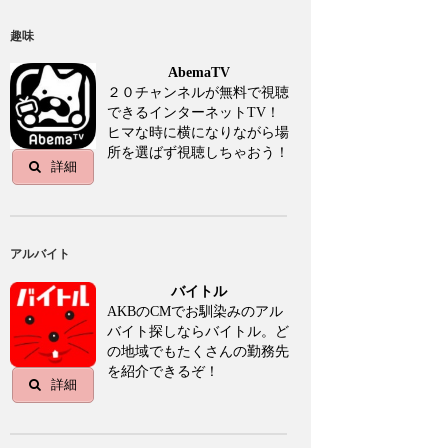
趣味
AbemaTV
２０チャンネルが無料で視聴
できるインターネットTV！
ヒマな時に横になりながら場
所を選ばず視聴しちゃおう！
詳細
アルバイト
バイトル
AKBのCMでお馴染みのアル
バイト探しならバイトル。ど
の地域でもたくさんの勤務先
を紹介できるぞ！
詳細