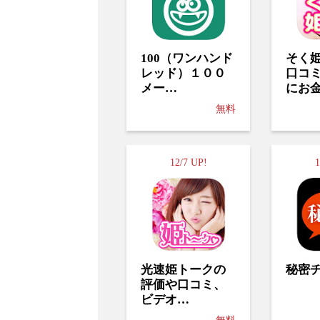
100（ワンハンド
そく
レッド）１００
口コ
メー…
にお
無料
12/7 UP!
1
光速姫トークの
秘密
評価や口コミ、
ビデオ…