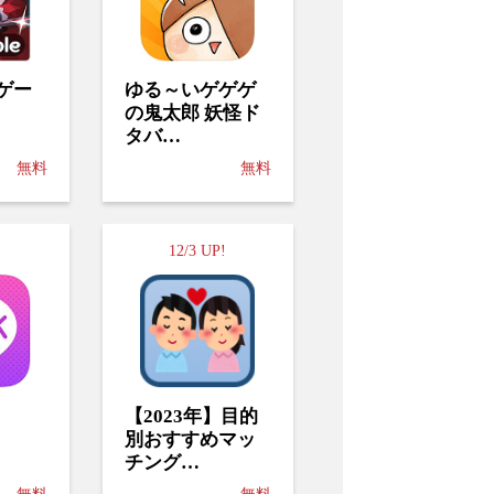
ゲー
ゆる～いゲゲゲ
の鬼太郎 妖怪ド
タバ…
無料
無料
!
12/3 UP!
【2023年】目的
別おすすめマッ
チング…