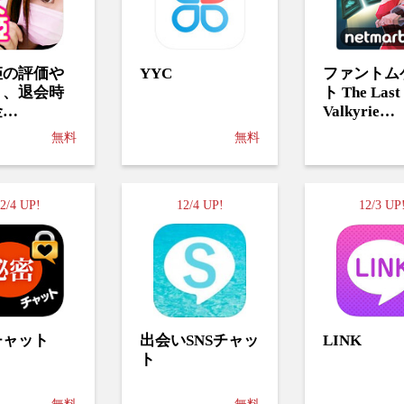
姫の評価や
YYC
ファントム
ミ、退会時
ト The Last
金…
Valkyrie…
無料
無料
2/4 UP!
12/4 UP!
12/3 UP
チャット
出会いSNSチャッ
LINK
ト