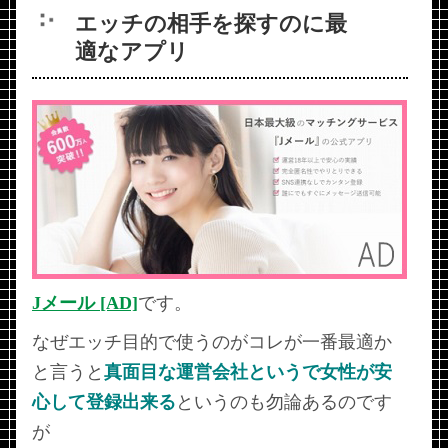
エッチの相手を探すのに最
適なアプリ
Jメール [AD]
です。
なぜエッチ目的で使うのがコレが一番最適か
と言うと
真面目な運営会社というで女性が安
心して登録出来る
というのも勿論あるのです
が