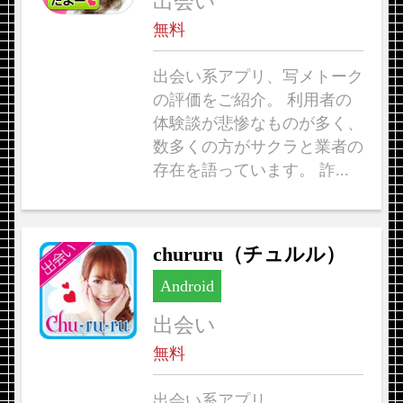
出会い
無料
出会い系アプリ、写メトーク
の評価をご紹介。 利用者の
体験談が悲惨なものが多く、
数多くの方がサクラと業者の
存在を語っています。 詐...
chururu（チュルル）
Android
出会い
無料
出会い系アプリ