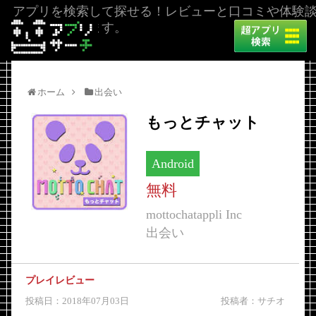
アプリを検索して探せる！レビューと口コミや体験
を掲載しています。
ホーム
出会い
もっとチャット
Android
無料
mottochatappli Inc
出会い
プレイレビュー
投稿日：2018年07月03日
投稿者：サチオ