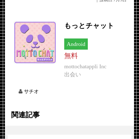
もっとチャット
Android
無料
mottochatappli Inc
出会い
サチオ
関連記事