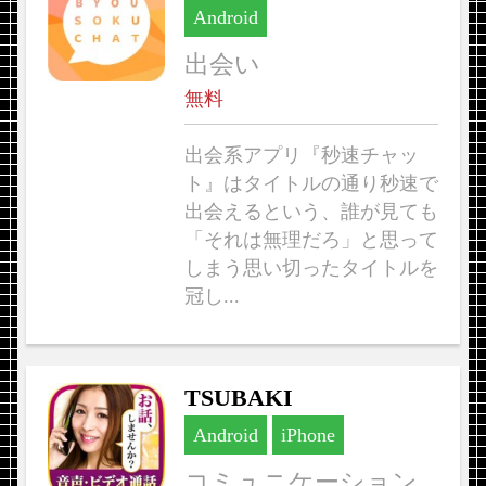
Android
出会い
無料
出会系アプリ『秒速チャッ
ト』はタイトルの通り秒速で
出会えるという、誰が見ても
「それは無理だろ」と思って
しまう思い切ったタイトルを
冠し...
TSUBAKI
Android
iPhone
コミュニケーション,