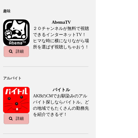
趣味
AbemaTV
２０チャンネルが無料で視聴
できるインターネットTV！
ヒマな時に横になりながら場
所を選ばず視聴しちゃおう！
詳細
アルバイト
バイトル
AKBのCMでお馴染みのアル
バイト探しならバイトル。ど
の地域でもたくさんの勤務先
を紹介できるぞ！
詳細